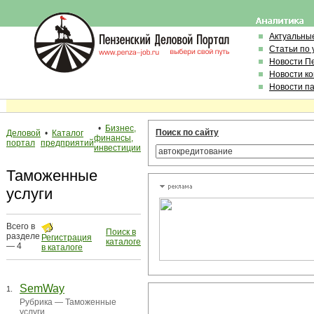
Актуальны
Статьи по
Новости П
Новости к
Новости п
•
Бизнес,
Поиск по сайту
Деловой
•
Каталог
финансы,
портал
предприятий
инвестиции
Таможенные
услуги
Всего в
Поиск в
разделе
Регистрация
каталоге
— 4
в каталоге
SemWay
1.
Рубрика —
Таможенные
услуги