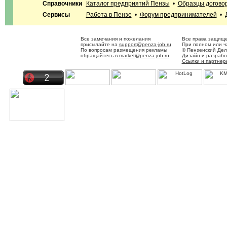
Справочники
Каталог предприятий Пензы
•
Образцы догово
Сервисы
Работа в Пензе
•
Форум предпринимателей
•
Все замечания и пожелания
Все права защище
присылайте на
support@penza-job.ru
При полном или ч
По вопросам размещения рекламы
© Пензенский Дел
обращайтесь в
market@penza-job.ru
Дизайн и разраб
Ссылки и партнер