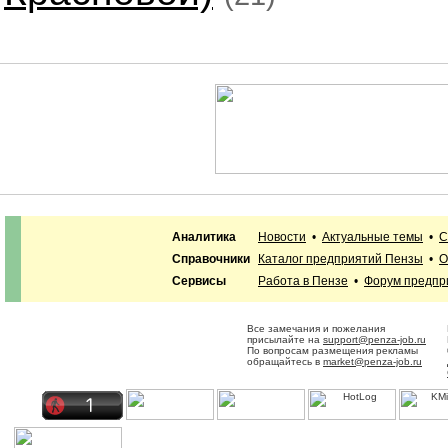
Аналитика
Новости
•
Актуальные темы
•
С
Справочники
Каталог предприятий Пензы
•
О
Сервисы
Работа в Пензе
•
Форум предпр
Все замечания и пожелания
присылайте на
support@penza-job.ru
По вопросам размещения рекламы
обращайтесь в
market@penza-job.ru