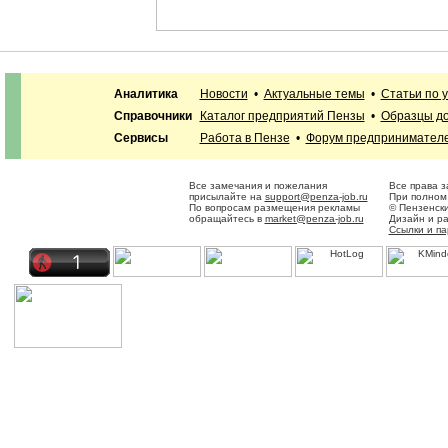
Аналитика
Новости
•
Актуальные темы
•
Статьи по 
Справочники
Каталог предприятий Пензы
•
Образцы до
Сервисы
Работа в Пензе
•
Форум предпринимател
Все замечания и пожелания
Все права 
присылайте на
support@penza-job.ru
При полном 
По вопросам размещения рекламы
© Пензенск
обращайтесь в
market@penza-job.ru
Дизайн и р
Ссылки и п