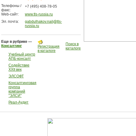
Телефоны /
+7 (495) 408-78-05
факс:
Web-сайт:
www.tls-russia.ru
Эл. почта:
gabdulhakov.nail
tls-
russia.ru
Еще в рубрике —
Поиск в
Консалтинг
Регистрация
каталоге
в каталоге
Учебный центр
АПБ-консалт
Содействие
XXII век
ЭЛСОФТ
Консалтинговая
группа
компаний
"ЭЛСИ"
Реал-Аудит