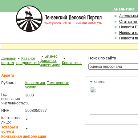
Актуальны
Статьи по
Новости 
Новости к
Новости п
•
Бизнес,
Поиск по сайту
Деловой
•
Каталог
•
финансы,
портал
предприятий
Консалтинг
инвестиции
Анкета
Рубрика:
Консалтинг
,
Таможенные
услуги
Год
2008
основания:
Численность:
50
ИНН:
5008050997
Контактное
лицо:
Товары и
услуги
Контактная информация