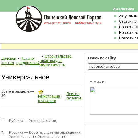
Актуальны
Статьи по
Новости П
Новости к
Новости п
•
Строительство,
Поиск по сайту
Деловой
•
Каталог
архитектура,
портал
предприятий
недвижимость
Универсальное
Всего в разделе —
Поиск в
30
Регистрация
каталоге
в каталоге
1.
Рубрика —
Универсальное
2.
Рубрика —
Ворота, системы ограждений
,
Универсальное
,
Универсальное