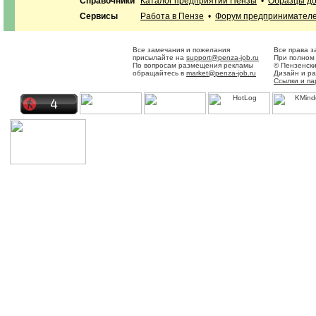
Справочники
Каталог предприятий Пензы
•
Образцы до
Сервисы
Работа в Пензе
•
Форум предпринимател
Все замечания и пожелания
Все права 
присылайте на
support@penza-job.ru
При полном 
По вопросам размещения рекламы
© Пензенск
обращайтесь в
market@penza-job.ru
Дизайн и р
Ссылки и п