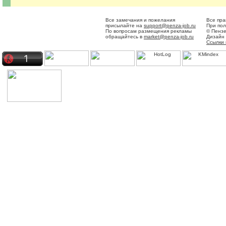
Все замечания и пожелания
Все пра
присылайте на
support@penza-job.ru
При пол
По вопросам размещения рекламы
© Пензе
обращайтесь в
market@penza-job.ru
Дизайн
Ссылки 