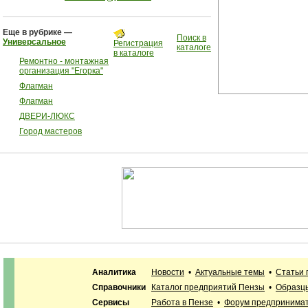
Еще в рубрике —
Поиск в
Универсальное
Регистрация
каталоге
в каталоге
Ремонтно - монтажная
организация "Егорка"
Флагман
Флагман
ДВЕРИ-ЛЮКС
Город мастеров
Аналитика
Новости
•
Актуальные темы
•
Статьи 
Справочники
Каталог предприятий Пензы
•
Образцы
Сервисы
Работа в Пензе
•
Форум предпринима