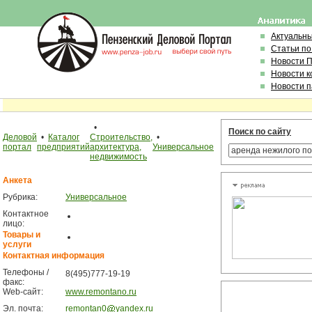
Актуальн
Статьи по
Новости 
Новости 
Новости 
•
Поиск по сайту
Деловой
•
Каталог
Строительство,
•
портал
предприятий
архитектура,
Универсальное
недвижимость
Анкета
Рубрика:
Универсальное
Контактное
лицо:
Товары и
услуги
Контактная информация
Телефоны /
8(495)777-19-19
факс:
Web-сайт:
www.remontano.ru
Эл. почта:
remontan0
yandex.ru