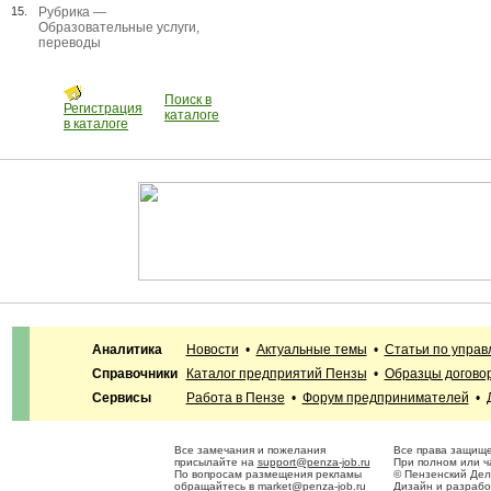
15.
Рубрика —
Образовательные услуги,
переводы
Поиск в
Регистрация
каталоге
в каталоге
Аналитика
Новости
•
Актуальные темы
•
Статьи по упра
Справочники
Каталог предприятий Пензы
•
Образцы догово
Сервисы
Работа в Пензе
•
Форум предпринимателей
•
Все замечания и пожелания
Все права защище
присылайте на
support@penza-job.ru
При полном или ч
По вопросам размещения рекламы
© Пензенский Дел
обращайтесь в
market@penza-job.ru
Дизайн и разраб