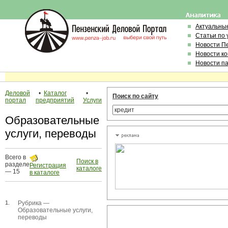
Актуальны
Статьи по
Новости П
Новости к
Новости п
Деловой
•
Каталог
•
Поиск по сайту
портал
предприятий
Услуги
Образовательные
услуги, переводы
Всего в
Поиск в
разделе
Регистрация
каталоге
— 15
в каталоге
1.
Рубрика —
Образовательные услуги,
переводы