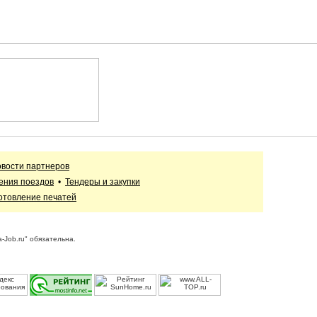
вости партнеров
ения поездов
•
Тендеры и закупки
отовление печатей
-Job.ru" обязательна.