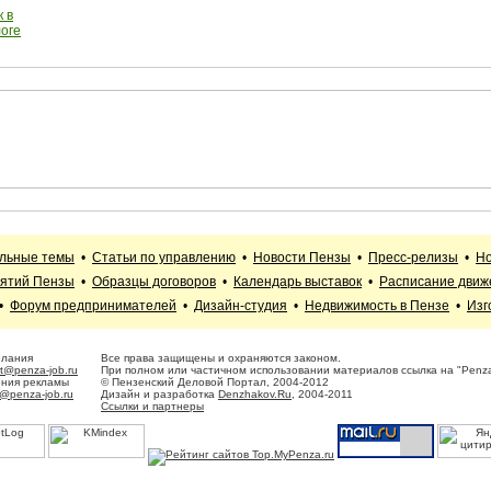
 в
логе
альные темы
•
Статьи по управлению
•
Новости Пензы
•
Пресс-релизы
•
Но
иятий Пензы
•
Образцы договоров
•
Календарь выставок
•
Расписание движ
•
Форум предпринимателей
•
Дизайн-студия
•
Недвижимость в Пензе
•
Изг
елания
Все права защищены и охраняются законом.
t@penza-job.ru
При полном или частичном использовании материалов ссылка на "Penza
ения рекламы
© Пензенский Деловой Портал, 2004-2012
@penza-job.ru
Дизайн и разработка
Denzhakov.Ru
, 2004-2011
Ссылки и партнеры