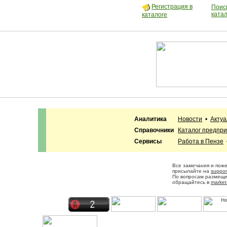
Регистрация в
Поиск
ката
каталоге
Аналитика
Новости
•
Акту
Справочники
Каталог предпр
Сервисы
Работа в Пензе
Все замечания и пож
присылайте на
suppor
По вопросам размещ
обращайтесь в
market