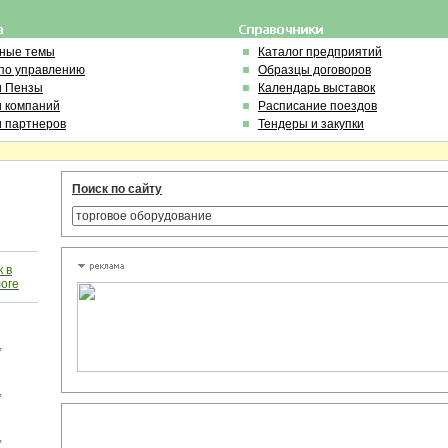
ьные темы
Каталог предприятий
по управлению
Образцы договоров
и Пензы
Календарь выставок
и компаний
Расписание поездов
и партнеров
Тендеры и закупки
Поиск по сайту
 в
логе
,
,
,