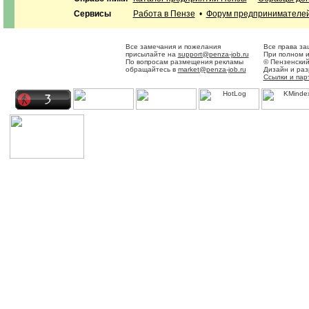
Сервисы
Работа в Пензе
•
Форум предпринимателе
Все замечания и пожелания
Все права за
присылайте на
support@penza-job.ru
При полном и
По вопросам размещения рекламы
© Пензенский
обращайтесь в
market@penza-job.ru
Дизайн и ра
Ссылки и пар