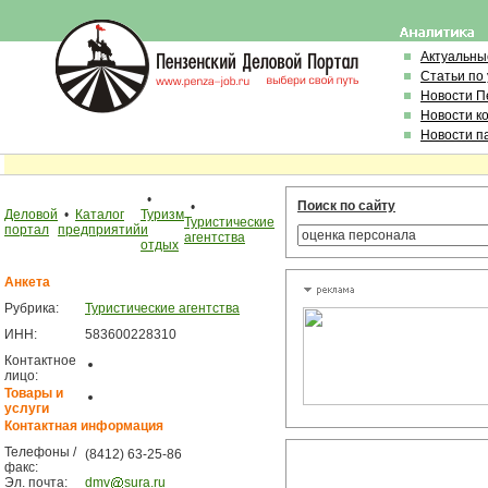
Актуальны
Статьи по
Новости П
Новости к
Новости п
•
Поиск по сайту
•
Деловой
•
Каталог
Туризм
Туристические
портал
предприятий
и
агентства
отдых
Анкета
Рубрика:
Туристические агентства
ИНН:
583600228310
Контактное
лицо:
Товары и
услуги
Контактная информация
Телефоны /
(8412) 63-25-86
факс:
Эл. почта:
dmv
sura.ru