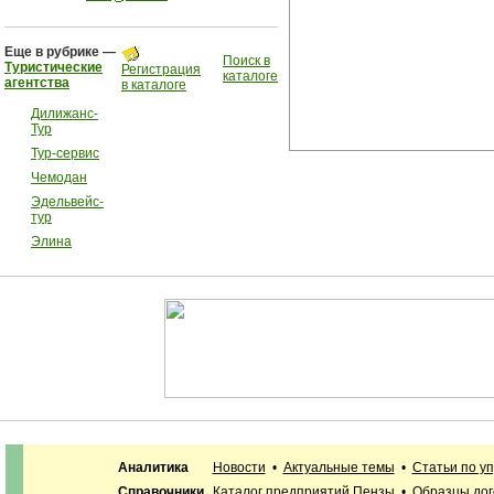
Еще в рубрике —
Поиск в
Туристические
Регистрация
каталоге
агентства
в каталоге
Дилижанс-
Тур
Тур-сервис
Чемодан
Эдельвейс-
тур
Элина
Аналитика
Новости
•
Актуальные темы
•
Статьи по у
Справочники
Каталог предприятий Пензы
•
Образцы дог