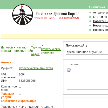
Актуальны
Статьи по
Новости П
Новости к
Новости п
•
Поиск по сайту
•
Деловой
•
Каталог
Туризм
Туристические
портал
предприятий
и
агентства
отдых
Анкета
Рубрика:
Туристические агентства
Год
2004
основания:
ИНН:
5835056066
Контактное
лицо:
Товары и
услуги
Контактная информация
Телефоны /
(8412)56-48-96, 56-49-09