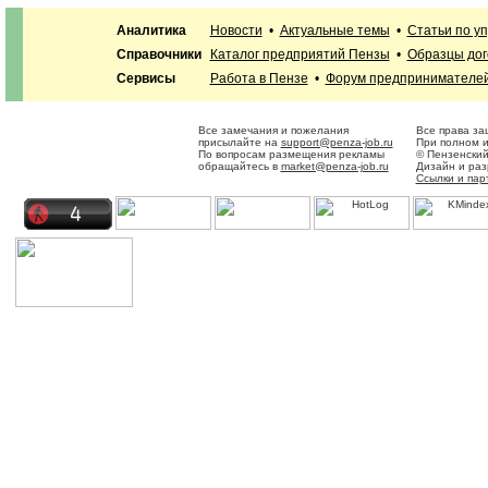
Аналитика
Новости
•
Актуальные темы
•
Статьи по у
Справочники
Каталог предприятий Пензы
•
Образцы дог
Сервисы
Работа в Пензе
•
Форум предпринимателе
Все замечания и пожелания
Все права за
присылайте на
support@penza-job.ru
При полном и
По вопросам размещения рекламы
© Пензенский
обращайтесь в
market@penza-job.ru
Дизайн и ра
Ссылки и пар