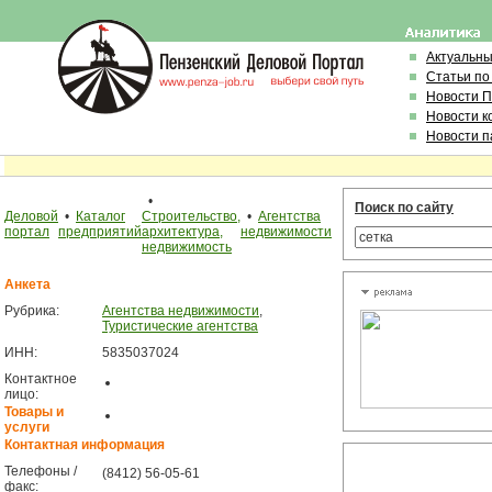
Актуальн
Статьи по
Новости 
Новости к
Новости п
•
Поиск по сайту
Деловой
•
Каталог
Строительство,
•
Агентства
портал
предприятий
архитектура,
недвижимости
недвижимость
Анкета
Рубрика:
Агентства недвижимости
,
Туристические агентства
ИНН:
5835037024
Контактное
лицо:
Товары и
услуги
Контактная информация
Телефоны /
(8412) 56-05-61
факс: