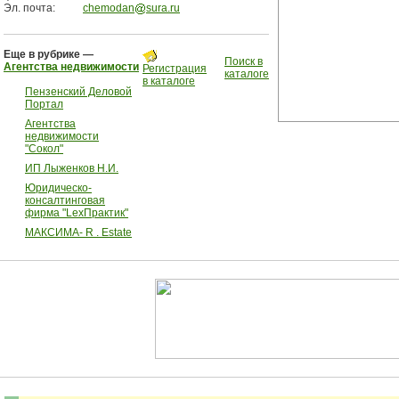
Эл. почта:
chemodan
sura.ru
Еще в рубрике —
Поиск в
Агентства недвижимости
Регистрация
каталоге
в каталоге
Пензенский Деловой
Портал
Агентства
недвижимости
"Сокол"
ИП Лыженков Н.И.
Юридическо-
консалтинговая
фирма "LexПрактик"
МАКСИМА- R . Estate