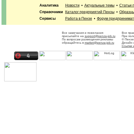
Аналитика
Новости
•
Актуальные темы
•
Статьи 
Справочники
Каталог предприятий Пензы
•
Образцы
Сервисы
Работа в Пензе
•
Форум предпринимат
Все замечания и пожелания
Все пра
присылайте на
support@penza-job.ru
При пол
По вопросам размещения рекламы
© Пензе
обращайтесь в
market@penza-job.ru
Дизайн 
Ссылки 