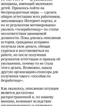
женщины, имеющей маленьких
детей. Пришлось пойти на
беспрецедентные меры — сделать
общую аттестацию всех работников,
заполняющих Интернет-портал, и
по ее результатам мотивированно
уволить «телеработницу» по статье
несоответствия занимаемой
должности. Пока длилась описанная
история, гражданка исправно
получала свои деньги, обещая
судиться и восстановиться на
работе, но после получения
результатов аттестации и приказа об
увольнении, почему-то не стала
этого делать. Возможно, нашла
другую организацию-спонсора для
получения такого «пособия по
безработице».
Как оказалось, описанная ситуация
является достаточно
распространенной и, по нашему
мнению, возникает вследствие
организационного и правового