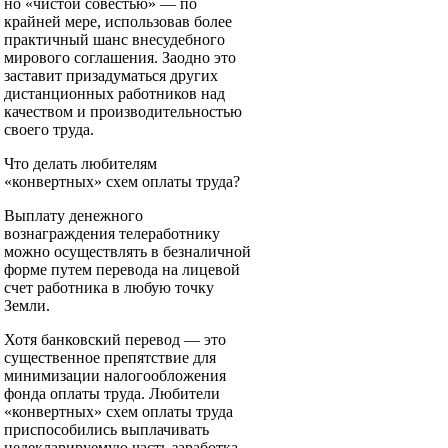
но «чистой совестью» — по
крайней мере, использовав более
практичный шанс внесудебного
мирового соглашения. Заодно это
заставит призадуматься других
дистанционных работников над
качеством и производительностью
своего труда.
Что делать любителям
«конвертных» схем оплаты труда?
Выплату денежного
вознаграждения телеработнику
можно осуществлять в безналичной
форме путем перевода на лицевой
счет работника в любую точку
Земли.
Хотя банковский перевод — это
существенное препятствие для
минимизации налогообложения
фонда оплаты труда. Любители
«конвертных» схем оплаты труда
приспособились выплачивать
недекларируемую часть заработка