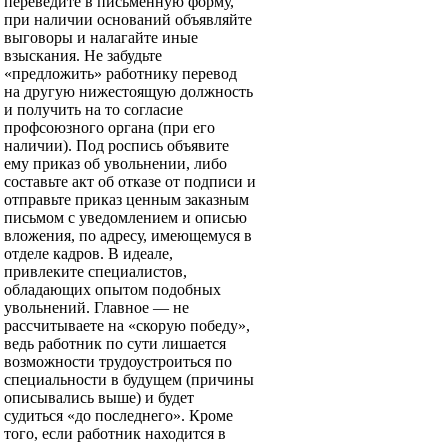
переведите в письменную форму,
при наличии оснований объявляйте
выговоры и налагайте иные
взыскания. Не забудьте
«предложить» работнику перевод
на другую нижестоящую должность
и получить на то согласие
профсоюзного органа (при его
наличии). Под роспись объявите
ему приказ об увольнении, либо
составьте акт об отказе от подписи и
отправьте приказ ценным заказным
письмом с уведомлением и описью
вложения, по адресу, имеющемуся в
отделе кадров. В идеале,
привлеките специалистов,
обладающих опытом подобных
увольнений. Главное — не
рассчитываете на «скорую победу»,
ведь работник по сути лишается
возможности трудоустроиться по
специальности в будущем (причины
описывались выше) и будет
судиться «до последнего». Кроме
того, если работник находится в