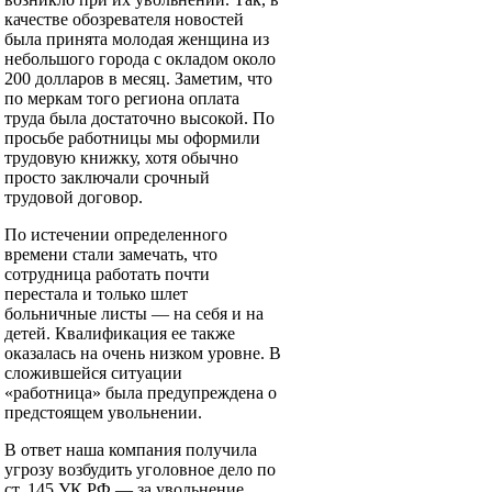
качестве обозревателя новостей
была принята молодая женщина из
небольшого города с окладом около
200 долларов в месяц. Заметим, что
по меркам того региона оплата
труда была достаточно высокой. По
просьбе работницы мы оформили
трудовую книжку, хотя обычно
просто заключали срочный
трудовой договор.
По истечении определенного
времени стали замечать, что
сотрудница работать почти
перестала и только шлет
больничные листы — на себя и на
детей. Квалификация ее также
оказалась на очень низком уровне. В
сложившейся ситуации
«работница» была предупреждена о
предстоящем увольнении.
В ответ наша компания получила
угрозу возбудить уголовное дело по
ст. 145 УК РФ — за увольнение