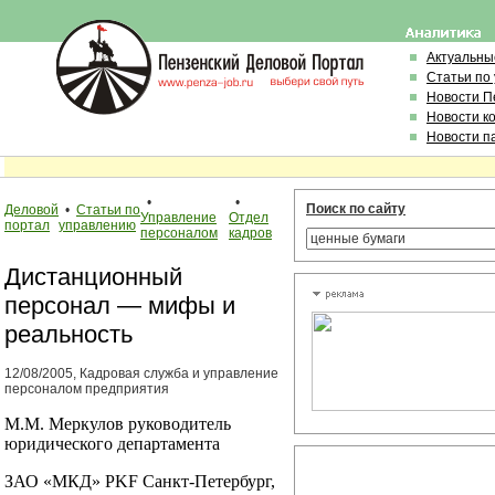
Актуальны
Статьи по
Новости П
Новости к
Новости п
•
•
Поиск по сайту
Деловой
•
Статьи по
Управление
Отдел
портал
управлению
персоналом
кадров
Дистанционный
персонал — мифы и
реальность
12/08/2005, Кадровая служба и управление
персоналом предприятия
М.М. Меркулов руководитель
юридического департамента
ЗАО «МКД» PKF Санкт-Петербург,