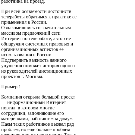
работника на проезд.
При всей осязаемости достоинств
телеработы обратимся к практике ее
применения в России.
Ознакомившись со значительным
массивом предложений сети
Интернет по телеработе, автор не
обнаружил системных правовых и
организационных аспектов ее
использования в России.
Подтвердить важность данного
упущения поможет история одного
из руководителей дистанционных
проектов г. Москвы.
Пример 1
Компания открыла большой проект
— информационный Интернет-
портал, в котором многие
сотрудники, заполняющие его
материалами, работают «на дому».
Наем таких работников вызвал ряд
проблем, но еще больше проблем
возникло при их увольнении. Так, в