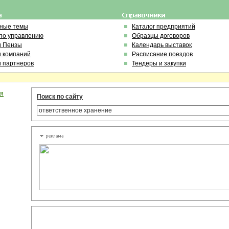
ьные темы
Каталог предприятий
по управлению
Образцы договоров
и Пензы
Календарь выставок
и компаний
Расписание поездов
и партнеров
Тендеры и закупки
ля
Поиск по сайту