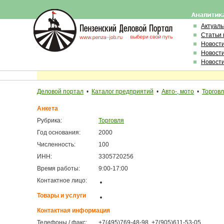
Актуал
Статьи 
Новост
Новост
Новост
Деловой портал
•
Каталог предприятий
•
Авто-, мото
•
Торгов
Анкета
Рубрика:
Торговля
Год основания:
2000
Численность:
100
ИНН:
3305720256
Время работы:
9:00-17:00
Контактное лицо:
Товары и услуги
Контактная информация
Телефоны / факс:
+7(495)769-48-98, +7(905)611-53-05,