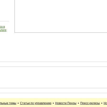
ск в
алоге
альные темы
•
Статьи по управлению
•
Новости Пензы
•
Пресс-релизы
•
Но