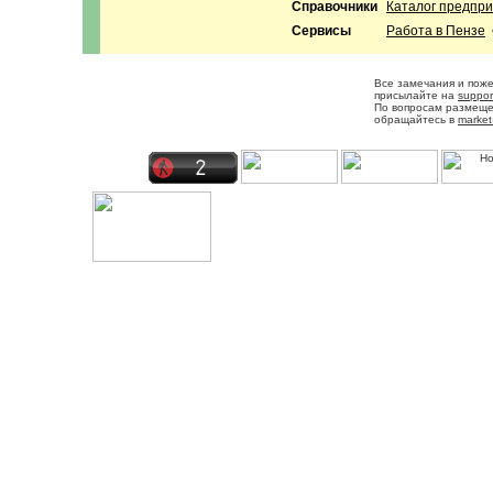
Справочники
Каталог предпр
Сервисы
Работа в Пензе
Все замечания и пож
присылайте на
suppor
По вопросам размещ
обращайтесь в
market