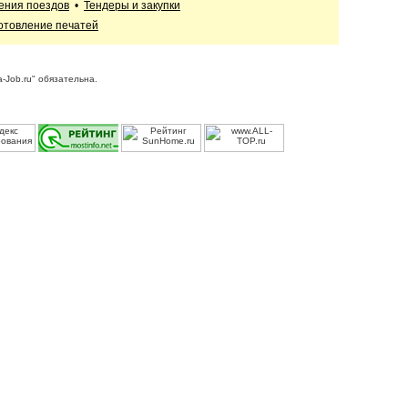
ения поездов
•
Тендеры и закупки
отовление печатей
-Job.ru" обязательна.