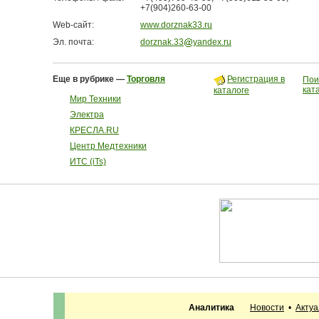
+7(904)260-63-00
Web-сайт:
www.dorznak33.ru
Эл. почта:
dorznak.33
yandex.ru
Еще в рубрике —
Торговля
Регистрация в
Пои
кат
каталоге
Мир Техники
Электра
КРЕСЛА.RU
Центр Медтехники
ИТС (iTs)
Аналитика
Новости
•
Акту