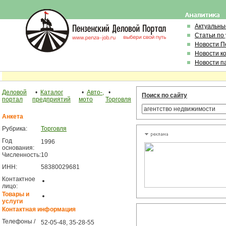
Актуальны
Статьи по
Новости П
Новости к
Новости п
Деловой
•
Каталог
•
Авто-,
•
Поиск по сайту
портал
предприятий
мото
Торговля
Анкета
Рубрика:
Торговля
Год
1996
основания:
Численность:
10
ИНН:
58380029681
Контактное
лицо:
Товары и
услуги
Контактная информация
Телефоны /
52-05-48, 35-28-55