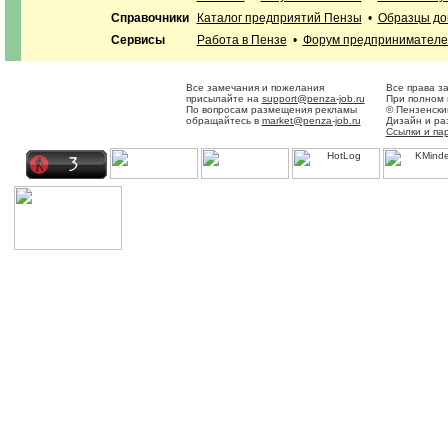
Справочники
Каталог предприятий Пензы
•
Образцы до
Сервисы
Работа в Пензе
•
Форум предпринимателе
Все замечания и пожелания
Все права з
присылайте на
support@penza-job.ru
При полном 
По вопросам размещения рекламы
© Пензенски
обращайтесь в
market@penza-job.ru
Дизайн и ра
Ссылки и па