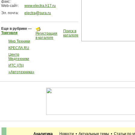
факс:
Web-сайт:
www.electra.h17.ru
Эл. почта:
electra
sura.ru
Еще в рубрике —
Поиск в
Торговля
Регистрация
каталоге
в каталоге
Мир Техники
КРЕСЛА.RU
Центр
Медтехники
ИТС (iTs)
«Автотехника»
Аналитика
Новости
•
Актуальные темы
•
Статьи по 