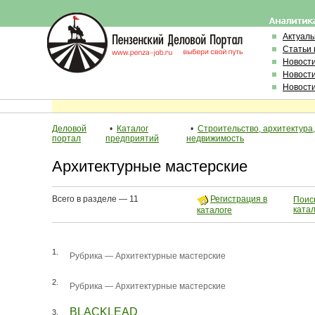
Актуал
Статьи 
Новост
Новост
Новост
Деловой
•
Каталог
•
Строительство, архитектура,
портал
предприятий
недвижимость
Архитектурные мастерские
Всего в разделе — 11
Регистрация в
Поиск
ката
каталоге
1.
Рубрика —
Архитектурные мастерские
2.
Рубрика —
Архитектурные мастерские
BLACKLEAD
3.