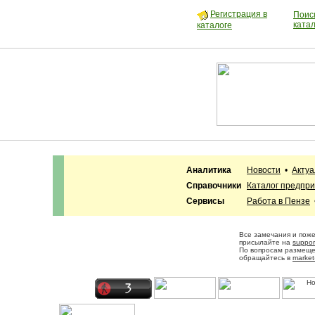
Регистрация в
Поиск
ката
каталоге
Аналитика
Новости
•
Акту
Справочники
Каталог предпр
Сервисы
Работа в Пензе
Все замечания и пож
присылайте на
suppor
По вопросам размещ
обращайтесь в
market