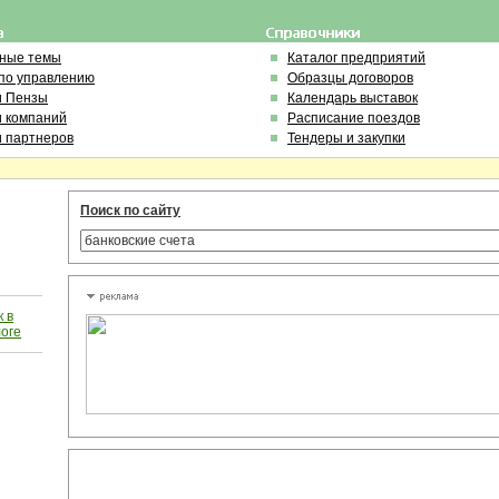
ьные темы
Каталог предприятий
по управлению
Образцы договоров
и Пензы
Календарь выставок
и компаний
Расписание поездов
и партнеров
Тендеры и закупки
Поиск по сайту
 в
логе