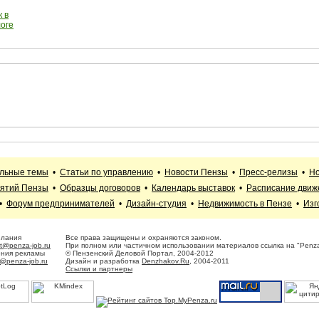
 в
логе
альные темы
•
Статьи по управлению
•
Новости Пензы
•
Пресс-релизы
•
Но
иятий Пензы
•
Образцы договоров
•
Календарь выставок
•
Расписание движ
•
Форум предпринимателей
•
Дизайн-студия
•
Недвижимость в Пензе
•
Изг
елания
Все права защищены и охраняются законом.
t@penza-job.ru
При полном или частичном использовании материалов ссылка на "Penza
ения рекламы
© Пензенский Деловой Портал, 2004-2012
@penza-job.ru
Дизайн и разработка
Denzhakov.Ru
, 2004-2011
Ссылки и партнеры