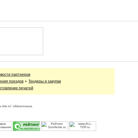
вости партнеров
ения поездов
•
Тендеры и закупки
отовление печатей
-Job.ru" обязательна.