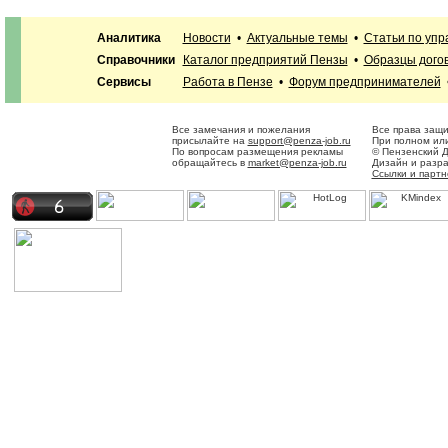
Аналитика
Новости
•
Актуальные темы
•
Статьи по уп
Справочники
Каталог предприятий Пензы
•
Образцы дого
Сервисы
Работа в Пензе
•
Форум предпринимателей
Все замечания и пожелания
Все права защ
присылайте на
support@penza-job.ru
При полном или
По вопросам размещения рекламы
© Пензенский 
обращайтесь в
market@penza-job.ru
Дизайн и разр
Ссылки и парт