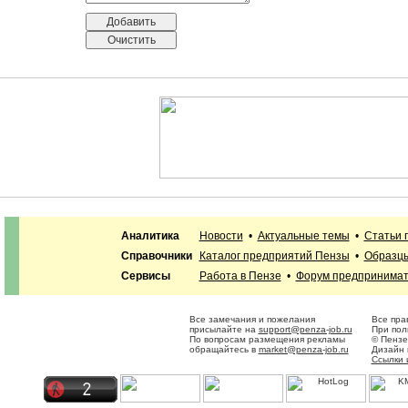
Аналитика
Новости
•
Актуальные темы
•
Статьи 
Справочники
Каталог предприятий Пензы
•
Образцы
Сервисы
Работа в Пензе
•
Форум предпринима
Все замечания и пожелания
Все пра
присылайте на
support@penza-job.ru
При пол
По вопросам размещения рекламы
© Пензе
обращайтесь в
market@penza-job.ru
Дизайн 
Ссылки 