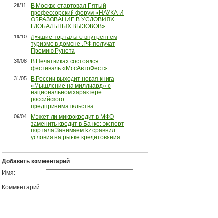
28/11
В Москве стартовал Пятый
профессорский форум «НАУКА И
ОБРАЗОВАНИЕ В УСЛОВИЯХ
ГЛОБАЛЬНЫХ ВЫЗОВОВ»
19/10
Лучшие порталы о внутреннем
туризме в домене .РФ получат
Премию Рунета
30/08
В Печатниках состоялся
фестиваль «МосАвтоФест»
31/05
В России выходит новая книга
«Мышление на миллиард» о
национальном характере
российского
предпринимательства
06/04
Может ли микрокредит в МФО
заменить кредит в Банке: эксперт
портала Занимаем.kz сравнил
условия на рынке кредитования
Добавить комментарий
Имя:
Комментарий: