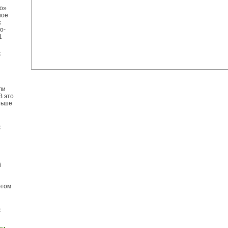
по»
ное
х
о-
1
к
ли
В это
ньше
к
й
этом
к