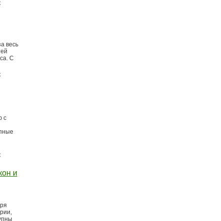
к
за весь
шей
са. С
к
ю с
упные
к
кон и
аря
рии,
упны