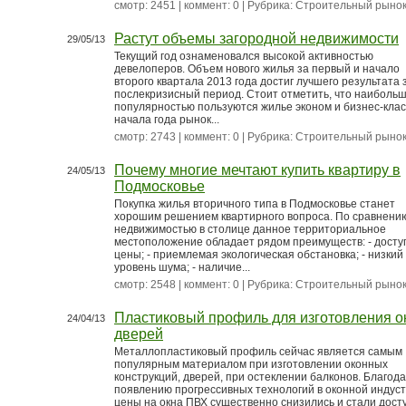
смотр: 2451 | коммент: 0 | Рубрика:
Строительный рыно
Растут объемы загородной недвижимости
29/05/13
Текущий год ознаменовался высокой активностью
девелоперов. Объем нового жилья за первый и начало
второго квартала 2013 года достиг лучшего результата 
послекризисный период. Стоит отметить, что наиболь
популярностью пользуются жилье эконом и бизнес-клас
начала года рынок...
смотр: 2743 | коммент: 0 | Рубрика:
Строительный рыно
Почему многие мечтают купить квартиру в
24/05/13
Подмосковье
Покупка жилья вторичного типа в Подмосковье станет
хорошим решением квартирного вопроса. По сравнени
недвижимостью в столице данное территориальное
местоположение обладает рядом преимуществ: - дост
цены; - приемлемая экологическая обстановка; - низкий
уровень шума; - наличие...
смотр: 2548 | коммент: 0 | Рубрика:
Строительный рыно
Пластиковый профиль для изготовления о
24/04/13
дверей
Металлопластиковый профиль сейчас является самым
популярным материалом при изготовлении оконных
конструкций, дверей, при остеклении балконов. Благод
появлению прогрессивных технологий в оконной индуст
цены на окна ПВХ существенно снизились и стали дост