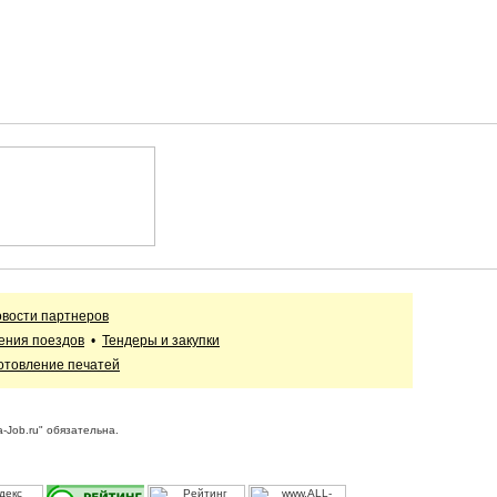
вости партнеров
ения поездов
•
Тендеры и закупки
отовление печатей
-Job.ru" обязательна.