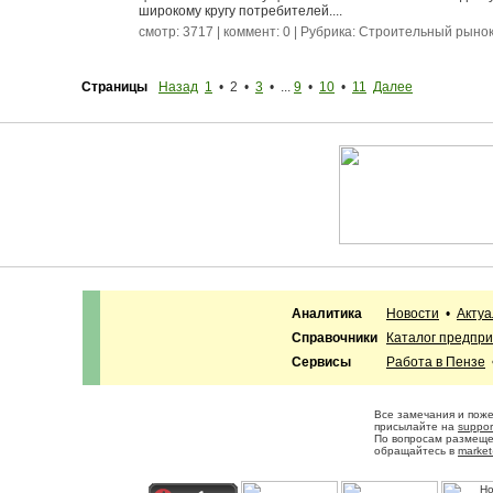
широкому кругу потребителей....
смотр: 3717 | коммент: 0 | Рубрика:
Строительный рыно
Страницы
Назад
1
• 2 •
3
• ...
9
•
10
•
11
Далее
Аналитика
Новости
•
Акту
Справочники
Каталог предпр
Сервисы
Работа в Пензе
Все замечания и пож
присылайте на
suppor
По вопросам размещ
обращайтесь в
market