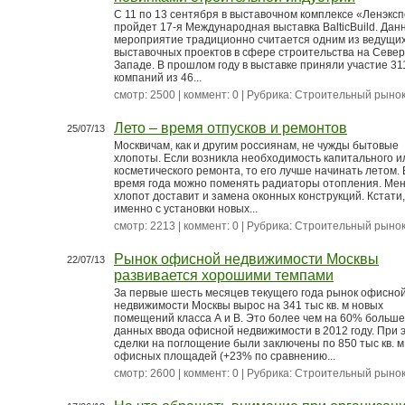
С 11 по 13 сентября в выставочном комплексе «Ленэкс
пройдет 17-я Международная выставка BalticBuild. Дан
мероприятие традиционно считается одним из ведущи
выставочных проектов в сфере строительства на Север
Западе. В прошлом году в выставке приняли участие 31
компаний из 46...
смотр: 2500 | коммент: 0 | Рубрика:
Строительный рыно
Лето – время отпусков и ремонтов
25/07/13
Москвичам, как и другим россиянам, не чужды бытовые
хлопоты. Если возникла необходимость капитального и
косметического ремонта, то его лучше начинать летом. 
время года можно поменять радиаторы отопления. Ме
хлопот доставит и замена оконных конструкций. Кстати,
именно с установки новых...
смотр: 2213 | коммент: 0 | Рубрика:
Строительный рыно
Рынок офисной недвижимости Москвы
22/07/13
развивается хорошими темпами
За первые шесть месяцев текущего года рынок офисно
недвижимости Москвы вырос на 341 тыс кв. м новых
помещений класса А и В. Это более чем на 60% больше
данных ввода офисной недвижимости в 2012 году. При 
сделки на поглощение были заключены по 850 тыс кв. м
офисных площадей (+23% по сравнению...
смотр: 2600 | коммент: 0 | Рубрика:
Строительный рыно