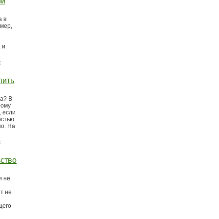
ии
а в
мер,
 и
к
пить
са? В
рому
, если
остью
но. На
к
ьство
и не
т не
щего