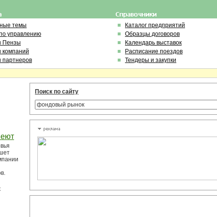
ьные темы
Каталог предприятий
по управлению
Образцы договоров
и Пензы
Календарь выставок
и компаний
Расписание поездов
и партнеров
Тендеры и закупки
Поиск по сайту
веют
овья
ишет
омпании
в.
к