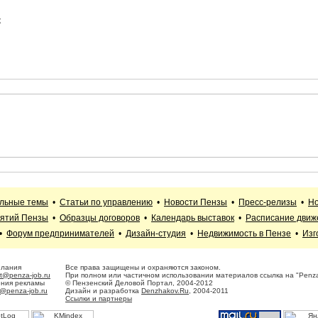
к
альные темы
•
Статьи по управлению
•
Новости Пензы
•
Пресс-релизы
•
Но
иятий Пензы
•
Образцы договоров
•
Календарь выставок
•
Расписание движ
•
Форум предпринимателей
•
Дизайн-студия
•
Недвижимость в Пензе
•
Изг
елания
Все права защищены и охраняются законом.
t@penza-job.ru
При полном или частичном использовании материалов ссылка на "Penza
ения рекламы
© Пензенский Деловой Портал, 2004-2012
@penza-job.ru
Дизайн и разработка
Denzhakov.Ru
, 2004-2011
Ссылки и партнеры