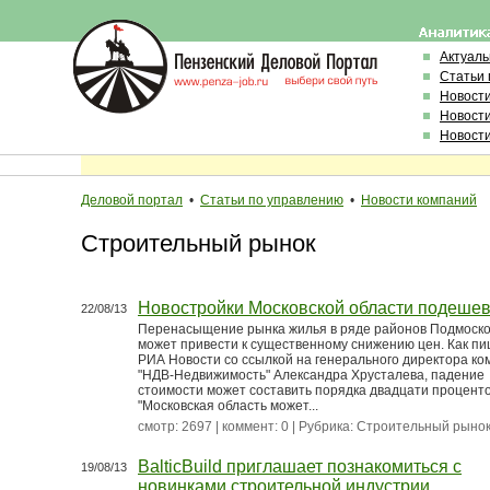
Актуал
Статьи 
Новост
Новост
Новост
Деловой портал
•
Статьи по управлению
•
Новости компаний
Строительный рынок
Новостройки Московской области подеше
22/08/13
Перенасыщение рынка жилья в ряде районов Подмоск
может привести к существенному снижению цен. Как п
РИА Новости со ссылкой на генерального директора к
"НДВ-Недвижимость" Александра Хрусталева, падение
стоимости может составить порядка двадцати проценто
"Московская область может...
смотр: 2697 | коммент: 0 | Рубрика:
Строительный рыно
BalticBuild приглашает познакомиться с
19/08/13
новинками строительной индустрии