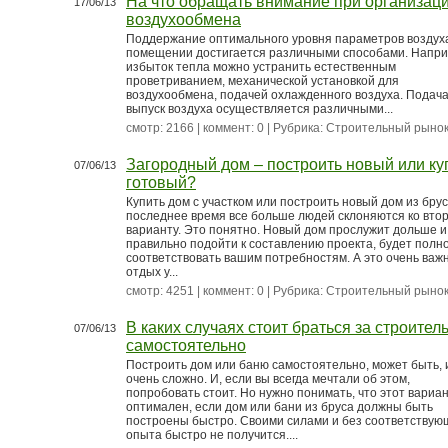
На что обращать внимание при организац
17/06/13
воздухообмена
Поддержание оптимального уровня параметров воздух
помещении достигается различными способами. Напри
избыток тепла можно устранить естественным
проветриванием, механической установкой для
воздухообмена, подачей охлажденного воздуха. Подача
выпуск воздуха осуществляется различными...
смотр: 2166 | коммент: 0 | Рубрика:
Строительный рыно
Загородный дом – построить новый или ку
07/06/13
готовый?
Купить дом с участком или построить новый дом из бру
последнее время все больше людей склоняются ко вто
варианту. Это понятно. Новый дом прослужит дольше и
правильно подойти к составлению проекта, будет полн
соответствовать вашим потребностям. А это очень важ
отдых у...
смотр: 4251 | коммент: 0 | Рубрика:
Строительный рыно
В каких случаях стоит браться за строител
07/06/13
самостоятельно
Построить дом или баню самостоятельно, может быть, 
очень сложно. И, если вы всегда мечтали об этом,
попробовать стоит. Но нужно понимать, что этот вариан
оптимален, если дом или бани из бруса должны быть
построены быстро. Своими силами и без соответствую
опыта быстро не получится....