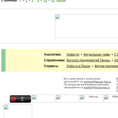
Страницы
1 •
2
•
3
...
9
•
10
•
11
Далее
Аналитика
Новости
•
Актуальные темы
•
Ст
Справочники
Каталог предприятий Пензы
•
Об
Сервисы
Работа в Пензе
•
Форум предпр
Все замечания и пожелания
В
присылайте на
support@penza-job.ru
П
По вопросам размещения рекламы
©
обращайтесь в
market@penza-job.ru
Д
С