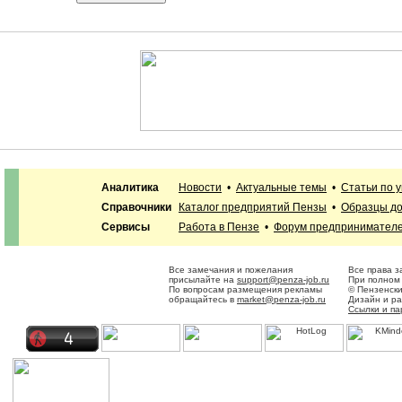
Аналитика
Новости
•
Актуальные темы
•
Статьи по 
Справочники
Каталог предприятий Пензы
•
Образцы до
Сервисы
Работа в Пензе
•
Форум предпринимател
Все замечания и пожелания
Все права 
присылайте на
support@penza-job.ru
При полном 
По вопросам размещения рекламы
© Пензенск
обращайтесь в
market@penza-job.ru
Дизайн и р
Ссылки и п