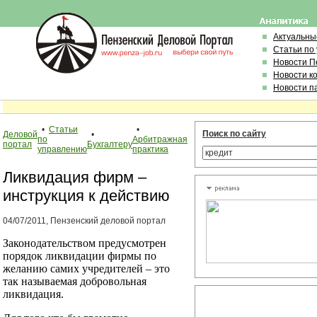
Актуальны
Статьи по
Новости П
Новости к
Новости п
•
Статьи
•
Поиск по сайту
Деловой
•
по
Арбитражная
портал
Бухгалтеру
управлению
практика
Ликвидация фирм –
инструкция к действию
04/07/2011, Пензенский деловой портал
Законодательством предусмотрен
порядок ликвидации фирмы по
желанию самих учредителей – это
так называемая добровольная
ликвидация.