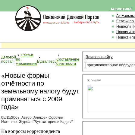
Актуальны
Статьи по
Новости П
Новости к
Новости п
•
Статьи
•
Поиск по сайту
Деловой
•
по
Составление
портал
Бухгалтеру
управлению
отчетности
«Новые формы
отчётности по
земельному налогу будут
применяться с 2009
года»
05/11/2008, Автор: Алексей Сорокин
Источник: Журнал "Бухгалтерия и Кадры"
На вопросы корреспондента