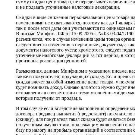
сумму скидки цену товара, не переделывать первичные
и не подавать уточненные налоговые декларации.
Скидки в виде снижения первоначальной цены товара 
изменениями не охватываются, поэтому как до 1 января 
так и после этой даты они учитываются по одинаковым 
В письме Минфина РФ от 15.09.2005 г. № 03-03-04/1/190
разъясняется, что в случае изменения цены товара орган
следует внести изменения в первичные документы, а та
документы налогового учета; кроме этого, следует подат
уточненные налоговые декларации за тот период, в кото
произошла реализация ценностей.
Разъяснения, данные Минфином в указанном письме, ка
также и покупателей, получающих скидку. Если предост
скидка влечет за собой изменение цены товара, у покупа
будет возникать доход. Однако для этого нужно будет вн
исправления в соответствии с теми уточненными докум
которые получены от продавца.
В том случае если вследствие выполнения определенны
договора продавец выплатит (предоставит) покупателю
(скидку), для покупателя такая скидка будет являться бе
полученным имуществом, подлежащим включению в на
базу по налогу на прибыль организаций в соответствии 