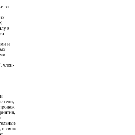
ки за
них
К
илу в
са.
ами и
вых
ми.
, член-
ми
патели,
 продаж
риятия,
й
тельные
, в свою
от