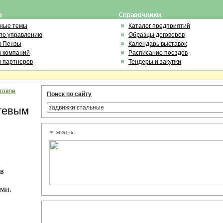
ьные темы
Каталог предприятий
по управлению
Образцы договоров
и Пензы
Календарь выставок
и компаний
Расписание поездов
и партнеров
Тендеры и закупки
рговле
Поиск по сайту
тевым
ов
ами.