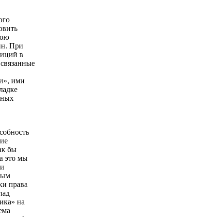
ого
овить
вою
ин. При
зиций в
 связанные
и», ими
ладке
нных
собность
ние
ак бы
а это мы
 и
ным
ки права
лад
вика» на
ема