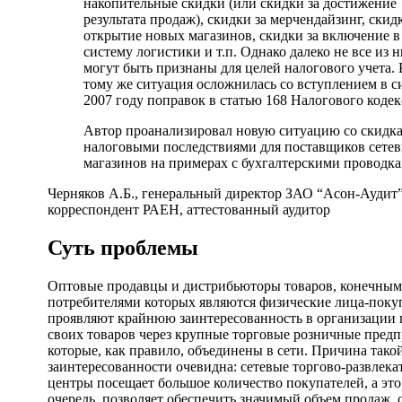
накопительные скидки (или скидки за достижение
результата продаж), скидки за мерчендайзинг, скид
открытие новых магазинов, скидки за включение в
систему логистики и т.п. Однако далеко не все из 
могут быть признаны для целей налогового учета. 
тому же ситуация осложнилась со вступлением в с
2007 году поправок в статью 168 Налогового кодек
Автор проанализировал новую ситуацию со скидк
налоговыми по­следствиями для ­поставщиков сете
магазинов на примерах с бухгалтерскими проводка
Черняков А.Б., генеральный директор ЗАО “Асон-Аудит”
корреспондент РАЕН, аттестованный аудитор
Суть проблемы
Оптовые продавцы и дистрибьюторы товаров, конечны
потребителями которых являются физические лица-поку
проявляют крайнюю заинтересованность в организации
своих товаров через крупные торговые розничные предп
которые, как правило, объединены в сети. Причина тако
заинтересованности очевидна: сетевые торгово-развлека
центры посещает большое количество покупателей, а это
очередь, позволяет обеспечить значимый объем продаж, 