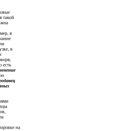
говые
я такой
лжна
мер, в
жание
ли
зке, в
и
оворя,
о есть
менение
ию
родавец
нных
иями
авцы
ов,
ла
я
тировке на