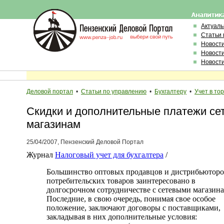
Актуал
Статьи 
Новост
Новост
Новост
Деловой портал
•
Статьи по управлению
•
Бухгалтеру
•
Учет в то
Cкидки и дополнительные платежи се
магазинам
25/04/2007, Пензенский Деловой Портал
Журнал
Налоговый учет для бухгалтера
/
Большинство оптовых продавцов и дистрибьютор
потребительских товаров заинтересовано в
долгосрочном сотрудничестве с сетевыми магазин
Последние, в свою очередь, понимая свое особое
положение, заключают договоры с поставщиками,
закладывая в них дополнительные условия: