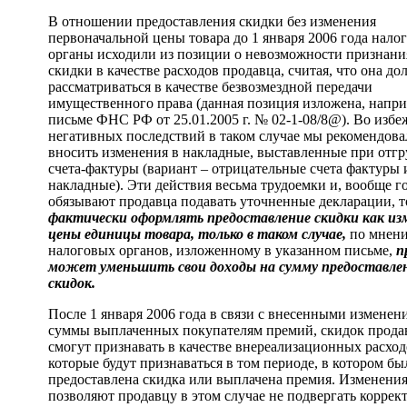
В отношении предоставления скидки без изменения
первоначальной цены товара до 1 января 2006 года нало
органы исходили из позиции о невозможности признани
скидки в качестве расходов продавца, считая, что она до
рассматриваться в качестве безвозмездной передачи
имущественного права (данная позиция изложена, напри
письме ФНС РФ от 25.01.2005 г. № 02-1-08/8@). Во избе
негативных последствий в таком случае мы рекомендова
вносить изменения в накладные, выставленные при отгру
счета-фактуры (вариант – отрицательные счета фактуры 
накладные). Эти действия весьма трудоемки и, вообще г
обязывают продавца подавать уточненные декларации, т
фактически оформлять предоставление скидки как из
цены единицы товара, только в таком случае,
по мнен
налоговых органов, изложенному в указанном письме,
п
может уменьшить свои доходы на сумму предоставле
скидок.
После 1 января 2006 года в связи с внесенными изменен
суммы выплаченных покупателям премий, скидок прод
смогут признавать в качестве внереализационных расход
которые будут признаваться в том периоде, в котором бы
предоставлена скидка или выплачена премия. Изменени
позволяют продавцу в этом случае не подвергать коррек