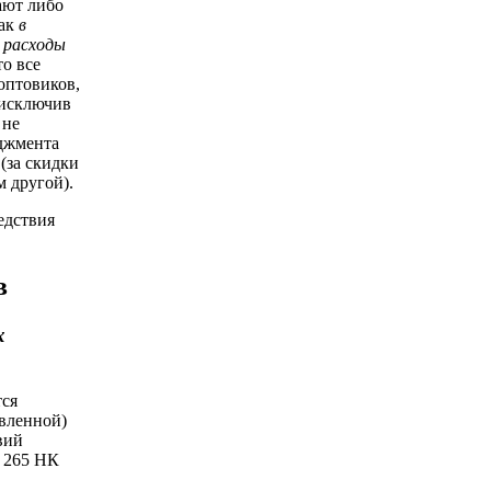
ают либо
как
в
 расходы
о все
оптовиков,
 исключив
 не
еджмента
(за скидки
м другой).
едствия
в
х
тся
авленной)
вий
. 265 НК