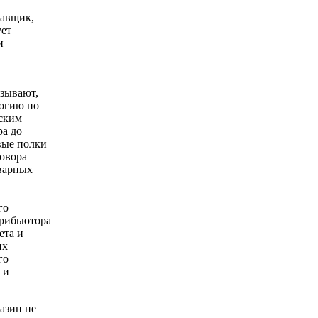
тавщик,
ует
и
зывают,
логию по
еским
ра до
овые полки
говора
оварных
го
трибьютора
ета и
их
го
 и
азин не