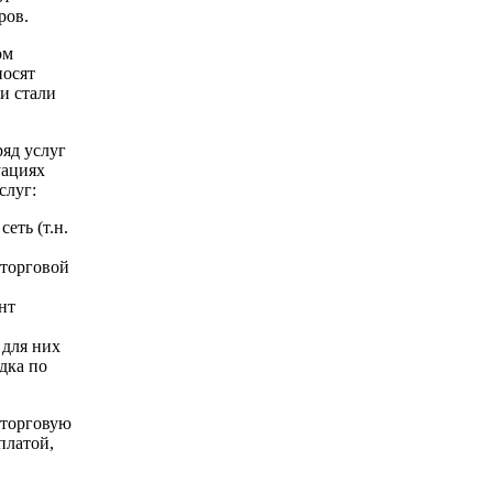
ров.
ом
носят
и стали
ряд услуг
уациях
слуг:
еть (т.н.
 торговой
нт
 для них
дка по
 торговую
платой,