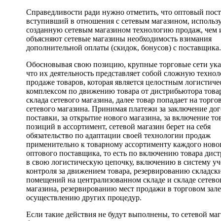
Справедливости ради нужно отметить, что оптовый пос
вступивший в отношения с сетевым магазином, использ
созданную сетевым магазином технологию продаж, чем 
объясняют сетевые магазины необходимость взимания
дополнительной оплаты (скидок, бонусов) с поставщика.
Обосновывая свою позицию, крупные торговые сети ука
что их деятельность представляет собой сложную техно
продаже товаров, которая является целостным логистич
комплексом по движению товара от дистрибьютора това
склада сетевого магазина, далее товар попадает на торг
сетевого магазина. Принимая платежи за заключение до
поставки, за открытие нового магазина, за включение т
позиций в ассортимент, сетевой магазин берет на себя
обязательство по адаптации своей технологии продаж
применительно к товарному ассортименту каждого ново
оптового поставщика, то есть по включению товара дис
в свою логистическую цепочку, включению в систему уч
контроля за движением товара, резервированию складск
помещений на централизованном складе и складе сетево
магазина, ­резервированию мест продажи в торговом зале
осуществлению других процедур.
Если такие действия не будут выполнены, то сетевой маг