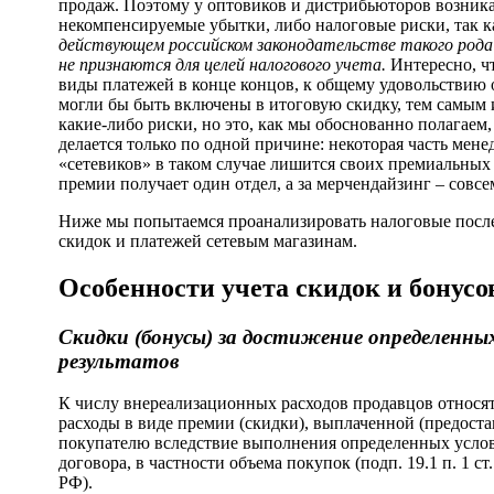
продаж. Поэтому у оптовиков и дистрибьюторов возник
некомпенсируемые убытки, либо налоговые риски, так 
действующем российском законодательстве такого рода
не признаются для целей налогового учета.
Интересно, чт
виды платежей в конце концов, к общему удовольствию 
могли бы быть включены в итоговую скидку, тем самым
какие-либо риски, но это, как мы обоснованно полагаем,
делается только по одной причине: некоторая часть мен
«сетевиков» в таком случае лишится своих премиальных 
премии получает один отдел, а за мерчендайзинг – совсе
Ниже мы попытаемся проанализировать налоговые посл
скидок и платежей сетевым магазинам.
Особенности учета скидок и бонусо
Скидки (бонусы) за достижение определенны
результатов
К числу внереализационных расходов продавцов относя
расходы в виде премии (скидки), выплаченной (предост
покупателю вследствие выполнения определенных усло
договора, в частности объема покупок (подп. 19.1 п. 1 ст
РФ).