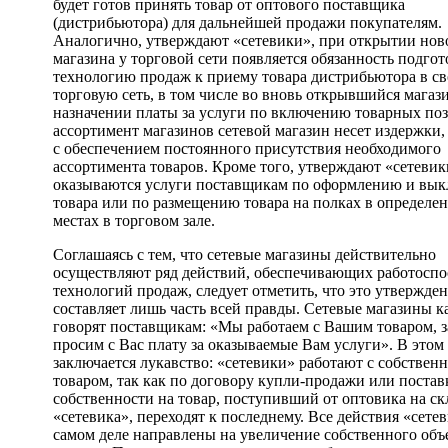
будет готов принять товар от оптового поставщика
(дистрибьютора) для дальнейшей продажи покупателям.
Аналогично, утверждают «сетевики», при открытии нов
магазина у торговой сети появляется обязанность подгот
технологию продаж к приему товара дистрибьютора в с
торговую сеть, в том числе во вновь открывшийся магаз
назначении платы за услуги по включению товарных по
ассортимент магазинов сетевой магазин несет издержки,
с обеспечением постоянного присутствия необходимого
ассортимента товаров. Кроме того, утверждают «сетевик
оказываются услуги поставщикам по оформлению и вык
товара или по размещению товара на полках в определе
местах в торговом зале.
Соглашаясь с тем, что сетевые магазины действительно
осуществляют ряд действий, обеспечивающих работоспо
технологий продаж, следует отметить, что это утвержде
составляет лишь часть всей правды. Сетевые магазины к
говорят поставщикам: «Мы работаем с Вашим товаром, з
просим с Вас плату за оказываемые Вам услуги». В этом
заключается лукавство: «сетевики» работают с собствен
товаром, так как по договору купли-продажи или постав
собственности на товар, поступивший от оптовика на ск
«сетевика», переходят к последнему. Все действия «сете
самом деле направлены на увеличение собственного объ