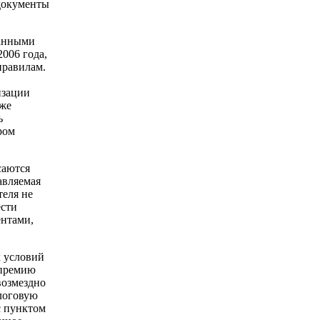
 документы
данными
2006 года,
правилам.
изации
кже
ь
ром
саются
авляемая
теля не
ести
ентами,
х условий
 премию
звозмездно
логовую
с пунктом