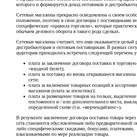
которого и формируется доход оптовиков и дистрибьюто
Сетевые магазины прекрасно осведомлены о своем особ
положении, поэтому в свои договоры с поставщиками в
специфические «правила торговли», которые практическ
обычаем делового оборота в такого рода сделках.
Сетевые магазины считают, что ими оказывается целый 
дистрибьюторам и оптовым поставщикам. В разных сит
аудиторам приходилось встречать следующий перечень у
плата за заключение договора поставки в торговую с
«входной билет);
плата за поставку во вновь открывшиеся магазины
сети;
плата за включение товарных позиций в ассортиме
магазинов (плата за логистику);
плата за размещение товаров на полках, выделение
постоянного и / или дополнительного места, выкла
определенной схеме (т.н. «мерчендайзинг»).
В результате заключение договора поставки товара через
сеть становится обусловленным либо предварительной о
либо специфическими скидками, бонусами, платежами,
взыскиваемыми по мере реализации товара.