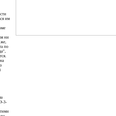
ости
ься им
оме
зя ни
 же,
та по
а",
тся.
ена
о
й
ма
Э-3-
этими
 по