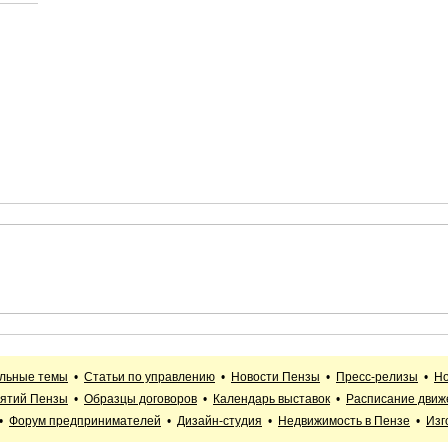
альные темы
•
Статьи по управлению
•
Новости Пензы
•
Пресс-релизы
•
Но
иятий Пензы
•
Образцы договоров
•
Календарь выставок
•
Расписание движ
•
Форум предпринимателей
•
Дизайн-студия
•
Недвижимость в Пензе
•
Изг