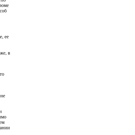
роме
соб
, ее
же, в
то
 не
и
имо
нем
вании