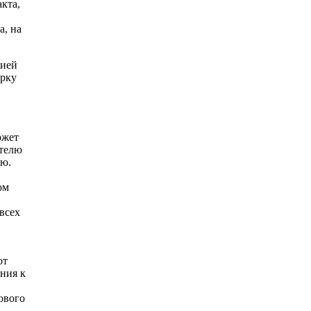
кта,
а, на
цией
ерку
ожет
ителю
ию.
ом
всех
от
ения к
ового