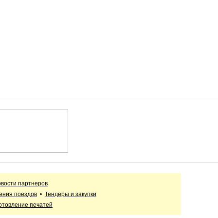
вости партнеров
ения поездов
•
Тендеры и закупки
отовление печатей