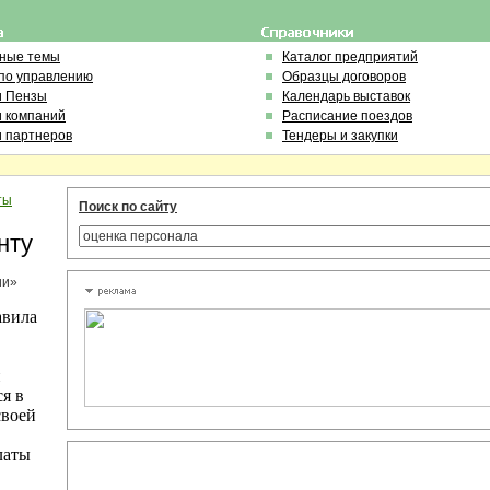
ьные темы
Каталог предприятий
по управлению
Образцы договоров
и Пензы
Календарь выставок
и компаний
Расписание поездов
и партнеров
Тендеры и закупки
ты
Поиск по сайту
нту
ии»
авила
и
я в
своей
латы