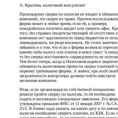
А. Крылова, налоговый консультант
Прохождение сверки по налогам не входит в обязанн
компаний, это скорее их право. Причем воспользоват
фирма может в любое время, если ей, к примеру,
понадобилось получить кредит или сменить офис. Кр
того, без справки свидетельствующей об отсутствии у
компании нет задолженности перед бюджетом ее нель
ликвидировать, ни реорганизовать. Не стоит, конечно
забывать и о том, что если у фирмы возникла перепла
какому-либо налогу или платеж и вовсе ушел "в никуд
то без сверки восстановить справедливость не получи
Тем более теперь, когда в Налоговом кодексе закрепл
обязанность налоговиков провести сверку платежей п
первому требованию фирмы. А значит, при всей свое
загруженности контролеры должны пойти навстречу
желаниям компании.
Итак, если организация по собственной инициативе
решила пройти сверку по налогам, то ей необходимо
подать в инспекцию специальное заявление. Его фор
утверждена приказом ФНС от 11 января 2007 г. № СА
25/2. В бланке надо указать, на какую дату и по каким
налогам необходимо сверить платежи, их КБК. Если 
данными пренебречь, то инспекторы проведут сверку