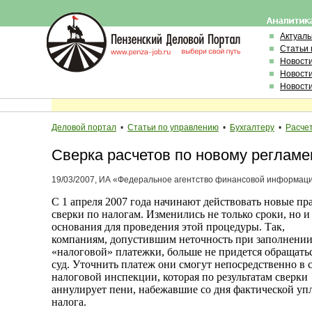
Актуал
Статьи 
Новост
Новост
Новост
Деловой портал
•
Статьи по управлению
•
Бухгалтеру
•
Расче
Сверка расчетов по новому регламе
19/03/2007, ИА «Федеральное агентство финансовой информац
С 1 апреля 2007 года начинают действовать новые пр
сверки по налогам. Изменились не только сроки, но и
основания для проведения этой процедуры. Так,
компаниям, допустившим неточность при заполнени
«налоговой» платежки, больше не придется обращатьс
суд. Уточнить платеж они смогут непосредственно в 
налоговой инспекции, которая по результатам сверки
аннулирует пени, набежавшие со дня фактической уп
налога.