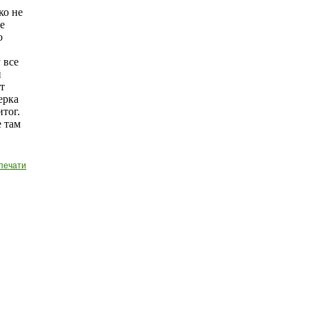
ко не
е
о
 все
и
т
ерка
итог.
е там
печати