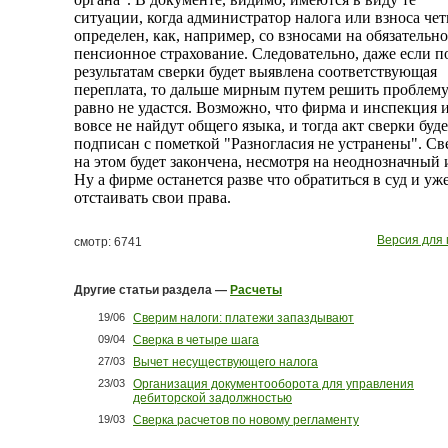
ситуации, когда администратор налога или взноса чет
определен, как, например, со взносами на обязательно
пенсионное страхование. Следовательно, даже если п
результатам сверки будет выявлена соответствующая
переплата, то дальше мирным путем решить проблему
равно не удастся. Возможно, что фирма и инспекция 
вовсе не найдут общего языка, и тогда акт сверки буде
подписан с пометкой "Разногласия не устранены". Св
на этом будет закончена, несмотря на неоднозначный 
Ну а фирме останется разве что обратиться в суд и уж
отстаивать свои права.
Версия для 
смотр: 6741
Другие статьи раздела —
Расчеты
19/06
Сверим налоги: платежи запаздывают
09/04
Сверка в четыре шага
27/03
Вычет несуществующего налога
23/03
Организация документооборота для управления
дебиторской задолжностью
19/03
Сверка расчетов по новому регламенту