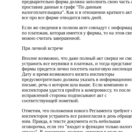
предварительно фирма должна заполнить свою часть а
проставив данные в графе "По данным
налогоплательщика". Как и в отношении краткого акт
все про все фирме отводится пять дней.
Если же сведения в полном акте совпадут с информа
по платежам, которая имеется у фирмы, то на этом св
можно считать завершенной.
При личной встрече
Вполне возможно, что даже полный акт сверки не см
устранить все неувязки в платежах, и тогда представ
фирмы придется лично посетить налоговую инспекц
Дату и время возможного визита инспекторы
предусмотрительно должны указать в информационн
письме, речь о котором шла выше. Если компании и
инспекторам удастся прийти к компромиссу, то после 
исправлений стороны подписывают акт с
соответствующей пометкой.
Отметим, что положения нового Регламента требуют 
инспекторов устранить все разногласия в день обращ
ним. Правда, в тексте документа есть небольшая
оговорочка, если это "входит в функции только налог
органа". В документе, видимо, имеются в виду те