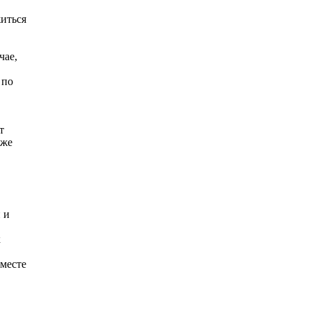
житься
чае,
 по
т
 же
 и
к
вместе