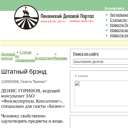
Актуальны
Статьи по
Новости П
Новости к
Новости п
•
Статьи
Поиск по сайту
Деловой
•
•
по
портал
Бухгалтеру
Реклама
управлению
Штатный брэнд
12/09/2006, Газета "Бизнес"
ДЕНИС ГОРИНОВ, ведущий
консультант ЗАО
«Финэкспертиза. Консалтинг»,
специально для газеты «Бизнес»
Человеку свойственно
одухотворять предметы и вещи.