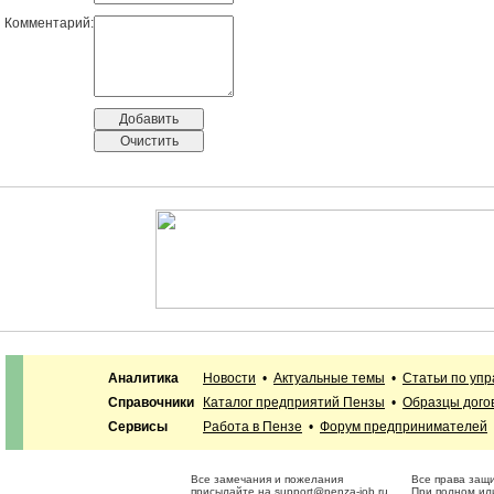
Комментарий:
Аналитика
Новости
•
Актуальные темы
•
Статьи по уп
Справочники
Каталог предприятий Пензы
•
Образцы дого
Сервисы
Работа в Пензе
•
Форум предпринимателей
Все замечания и пожелания
Все права защ
присылайте на
support@penza-job.ru
При полном или