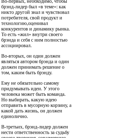
Во-первых, необходимо, чтобы
брэнд-лидер был «в теме»: как
никто другой знал и чувствовал
потребителя, свой продукт и
технологию,оценивал
конкурентов и динамику рынка.
То есть «жил» внутри своего
брэнда и себя с ним полностью
ассоциировал.
Во-вторых, он один должен
являться автором брэнда и один
должен принимать решение о
том, каким быть брэнду.
Ему не обязательно самому
придумывать идеи. У этого
человека может быть команда.
Но выбирать, какую идею
отправить в мусорную корзину, а
какой дать жизнь, он должен
единолично.
В-третьих, брэнд-лидер должен
нести ответственность за судьбу
своего творения, соразмерную