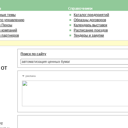
ьные темы
Каталог предприятий
по управлению
Образцы договоров
и Пензы
Календарь выставок
и компаний
Расписание поездов
и партнеров
Тендеры и закупки
Поиск по сайту
 от
ет