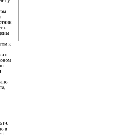
чет у
том
й
отник
та.
дены
том к
ка в
коном
ию
и
зано
та,
619.
ию в
с 1