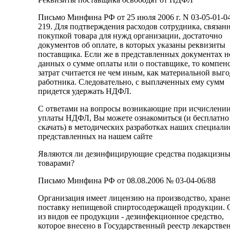
Письмо Минфина РФ от 25 июля 2006 г. N 03-05-01-04
219. Для подтверждения расходов сотрудника, связан
покупкой товара для нужд организации, достаточно
документов об оплате, в которых указаны реквизиты
поставщика. Если же в представленных документах н
данных о сумме оплаты или о поставщике, то компен
затрат считается не чем иным, как материальной выг
работника. Следовательно, с выплаченных ему сумм
придется удержать НДФЛ.
С ответами на вопросы возникающие при исчислении
уплаты НДФЛ, Вы можете ознакомиться (и бесплатно
скачать) в методических разработках наших специали
представленных на нашем сайте
Являются ли дезинфицирующие средства подакцизн
товарами?
Письмо Минфина РФ от 08.08.2006 № 03-04-06/88
Организация имеет лицензию на производство, хране
поставку непищевой спиртосодержащей продукции.
из видов ее продукции - дезинфекционное средство,
которое внесено в Государственный реестр лекарств