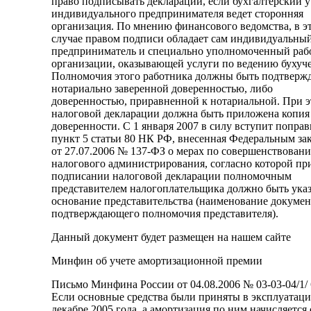
право подписывать декларации, если бухгалтерский у
индивидуального предпринимателя ведет сторонняя
организация. По мнению финансового ведомства, в э
случае правом подписи обладает сам индивидуальны
предприниматель и специально уполномоченный раб
организации, оказывающей услуги по ведению бухуче
Полномочия этого работника должны быть подтверж
нотариально заверенной доверенностью, либо
доверенностью, приравненной к нотариальной. При э
налоговой декларации должна быть приложена копия
доверенности. С 1 января 2007 в силу вступит поправ
пункт 5 статьи 80 НК РФ, внесенная Федеральным за
от 27.07.2006 № 137-ФЗ о мерах по совершенствован
налогового администрирования, согласно которой пр
подписании налоговой декларации полномочным
представителем налогоплательщика должно быть ука
основание представительства (наименование докумен
подтверждающего полномочия представителя).
Данный документ будет размещен на нашем сайте
Минфин об учете амортизационной премии
Письмо Минфина России от 04.08.2006 № 03-03-04/1/ 
Если основные средства были приняты в эксплуатац
декабре 2005 года, а амортизация по ним начисляется 