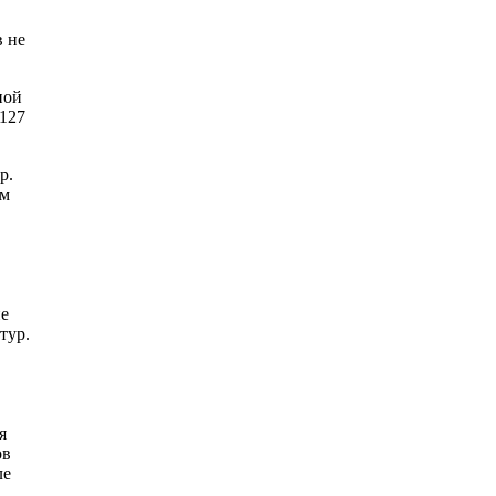
в не
ной
/127
р.
ом
не
тур.
я
ов
ле