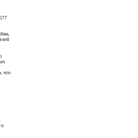
577
айма,
елей
-
о
ных
, что
я
го