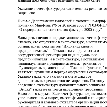
Данный документ будет размещен на нашем сайте
Указание в счете-фактуре дополнительных реквизито
запрещено
Письмо Департамента налоговой и таможенно-тариф
политики Минфина РФ от 26 июля 2006 г. N 03-04-11
"О порядке заполнения счетов-фактур в 2005 году"
Даны разъяснения о порядке заполнения счетов-факту
Указано, что отсутствие в счете-фактуре, выставляем
организацией, реквизитов "Индивидуальный
предприниматель" и "Реквизиты свидетельства о
государственной регистрации индивидуального
предпринимателя", а в счете-фактуре, выставляемом
индивидуальным предпринимателем, - реквизитов
"Руководитель организации" и "Главный бухгалтер" 
является нарушением порядка оформления счетов-фак
Указано также, что указание в счете-фактуре
дополнительных реквизитов не запрещено. Поэтому
введение в счет-фактуру дополнительного реквизита
"Выдал" также не является нарушением требований
Налогового кодекса. Если счет-фактура подписываетс
уполномоченным лицом, вместо фамилий и инициал
руководителя и главного бухгалтера организации пос
подписи необходимо указывать фамилию и инициалы