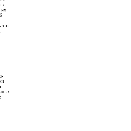
ав
ных
6
 это
а
а-
ми
ы
очных
е