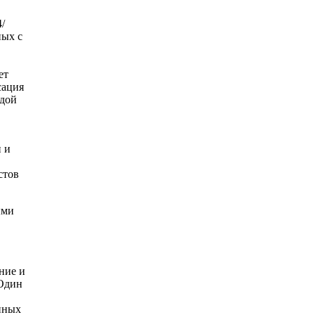
/
ных с
ет
сация
одой
 и
стов
ыми
ние и
 Один
енных