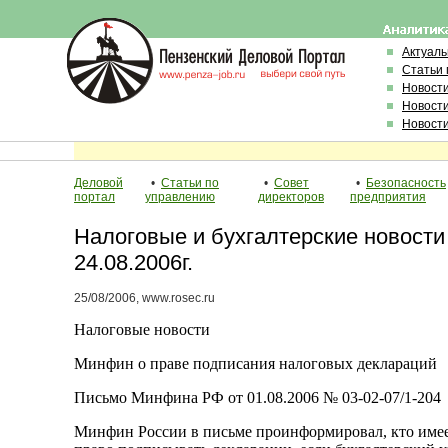
Актуал
Статьи 
Новост
Новост
Новост
Деловой
•
Статьи по
•
Совет
•
Безопасность
портал
управлению
директоров
предприятия
Налоговые и бухгалтерские новости
24.08.2006г.
25/08/2006, www.rosec.ru
Налоговые новости
Минфин о праве подписания налоговых деклараций
Письмо Минфина РФ от 01.08.2006 № 03-02-07/1-204
Минфин России в письме проинформировал, кто име