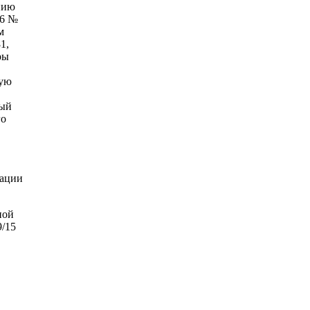
нию
06 №
м
1,
ры
ную
ный
го
зации
ной
9/15