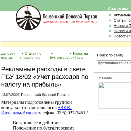
Актуальн
Статьи по
Новости 
Новости 
Новости 
Деловой
•
Статьи по
•
•
Налог на
Поиск по сайту
портал
управлению
Бухгалтеру
прибыль
Рекламные расходы в свете
ПБУ 18/02 «Учет расходов по
налогу на прибыль»
13/07/2006, Пензенский Деловой Портал
Материалы подготовлены группой
консультантов-методологов
«BKR-
Интерком-Аудит»
тел/факс (095) 937-3451 /
Вступившее в действие
Положение по бухгалтерскому