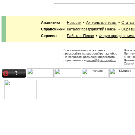
Аналитика
Новости
•
Актуальные темы
•
Статьи
Справочники
Каталог предприятий Пензы
•
Образц
Сервисы
Работа в Пензе
•
Форум предпринима
Все замечания и пожелания
Все пр
присылайте на
support@penza-job.ru
При по
По вопросам размещения рекламы
© Пенз
обращайтесь в
market@penza-job.ru
Дизайн
Ссылки