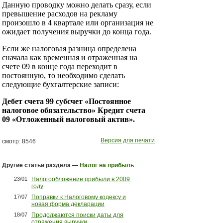
Данную проводку можно делать сразу, если
превышение расходов на рекламу
произошло в 4 квартале или организация не
ожидает получения выручки до конца года.
Если же налоговая разница определена
сначала как временная и отраженная на
счете 09 в конце года переходит в
постоянную, то необходимо сделать
следующие бухгалтерские записи:
Дебет
счета 99 субсчет «Постоянное
налоговое обязательство» Кредит счета
09 «Отложенный налоговый актив».
Версия для печати
смотр: 8546
Другие статьи раздела —
Налог на прибыль
23/01
Налогообложение прибыли в 2009
году
17/07
Поправки к Налоговому кодексу и
новая форма декларации
18/07
Продолжаются поиски даты для
отражения выручки