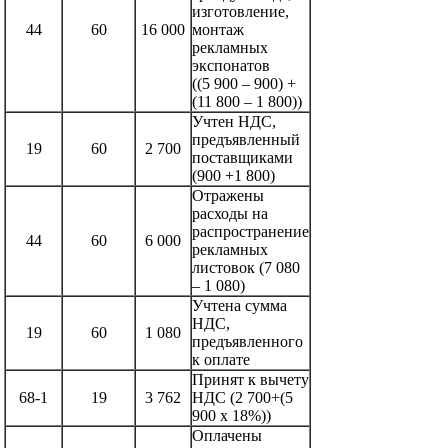
изготовление,
44
60
16 000
монтаж
рекламных
экспонатов
((5 900 – 900) +
(11 800 – 1 800))
Учтен НДС,
предъявленный
19
60
2 700
поставщиками
(900 +1 800)
Отражены
расходы на
распространение
44
60
6 000
рекламных
листовок (7 080
– 1 080)
Учтена сумма
НДС,
19
60
1 080
предъявленного
к оплате
Принят к вычету
68-1
19
3 762
НДС (2 700+(5
900 х 18%))
Оплачены