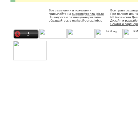
Все замечания и пожелания
Все права защище
присылайте на
support@penza-job.ru
При полном или ч
По вопросам размещения рекламы
© Пензенский Дел
обращайтесь в
market@penza-job.ru
Дизайн и разраб
Ссылки и партнер