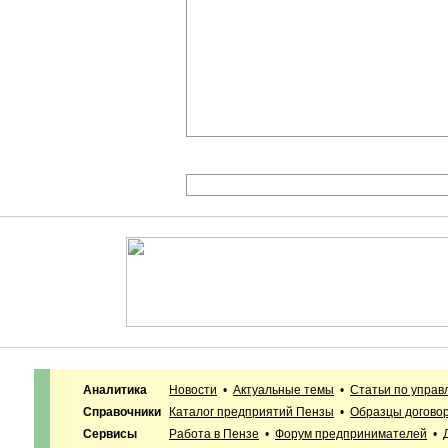
Аналитика
Новости
•
Актуальные темы
•
Статьи по упра
Справочники
Каталог предприятий Пензы
•
Образцы догово
Сервисы
Работа в Пензе
•
Форум предпринимателей
•