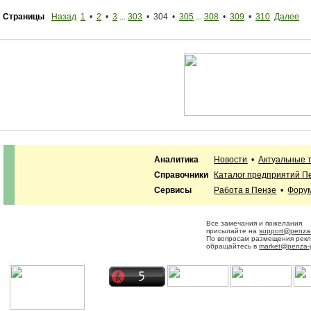
Страницы
Назад
1
•
2
•
3
...
303
• 304 •
305
...
308
•
309
•
310
Далее
Аналитика
Новости
•
Актуальные 
Справочники
Каталог предприятий П
Сервисы
Работа в Пензе
•
Фору
Все замечания и пожелания
присылайте на
support@penza-
По вопросам размещения рек
обращайтесь в
market@penza-j