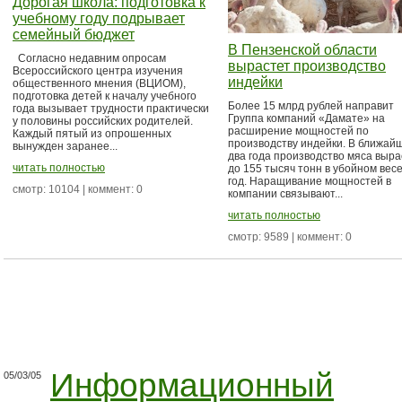
Дорогая школа: подготовка к
учебному году подрывает
семейный бюджет
В Пензенской области
Согласно недавним опросам
вырастет производство
Всероссийского центра изучения
индейки
общественного мнения (ВЦИОМ),
подготовка детей к началу учебного
Более 15 млрд рублей направит
года вызывает трудности практически
Группа компаний «Дамате» на
у половины российских родителей.
расширение мощностей по
Каждый пятый из опрошенных
производству индейки. В ближай
вынужден заранее...
два года производство мяса выра
читать полностью
до 155 тысяч тонн в убойном весе
год. Наращивание мощностей в
смотр: 10104 | коммент: 0
компании связывают...
читать полностью
смотр: 9589 | коммент: 0
Информационный
05/03/05