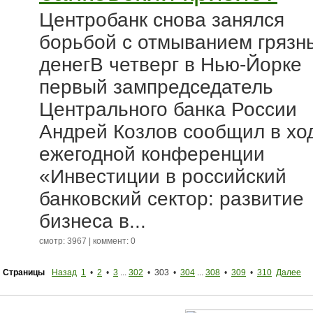
Центробанк снова занялся
борьбой с отмыванием грязн
денегВ четверг в Нью-Йорке
первый зампредседатель
Центрального банка России
Андрей Козлов сообщил в хо
ежегодной конференции
«Инвестиции в российский
банковский сектор: развитие
бизнеса в...
смотр: 3967 | коммент: 0
Страницы
Назад
1
•
2
•
3
...
302
• 303 •
304
...
308
•
309
•
310
Далее