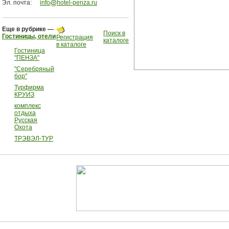
Эл. почта:
info
hotel-penza.ru
Еще в рубрике —
Поиск в
Гостиницы, отели
Регистрация
каталоге
в каталоге
Гостиница
"ПЕНЗА"
"Серебряный
бор"
Турфирма
КРУИЗ
комплекс
отдыха
Русская
Охота
ТРЭВЭЛ-ТУР