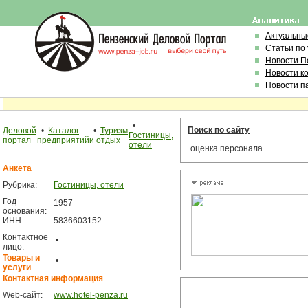
Актуальны
Статьи по
Новости П
Новости к
Новости п
•
Поиск по сайту
Деловой
•
Каталог
•
Туризм
Гостиницы,
портал
предприятий
и отдых
отели
Анкета
Рубрика:
Гостиницы, отели
Год
1957
основания:
ИНН:
5836603152
Контактное
лицо:
Товары и
услуги
Контактная информация
Web-сайт:
www.hotel-penza.ru