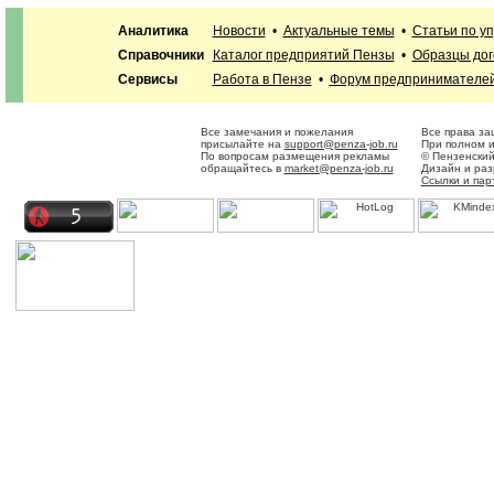
Аналитика
Новости
•
Актуальные темы
•
Статьи по у
Справочники
Каталог предприятий Пензы
•
Образцы дог
Сервисы
Работа в Пензе
•
Форум предпринимателе
Все замечания и пожелания
Все права за
присылайте на
support@penza-job.ru
При полном и
По вопросам размещения рекламы
© Пензенский
обращайтесь в
market@penza-job.ru
Дизайн и ра
Ссылки и пар