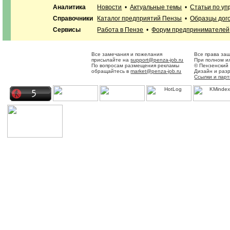
Аналитика
Новости
•
Актуальные темы
•
Статьи по у
Справочники
Каталог предприятий Пензы
•
Образцы дог
Сервисы
Работа в Пензе
•
Форум предпринимателей
Все замечания и пожелания
Все права за
присылайте на
support@penza-job.ru
При полном ил
По вопросам размещения рекламы
© Пензенский
обращайтесь в
market@penza-job.ru
Дизайн и раз
Ссылки и пар