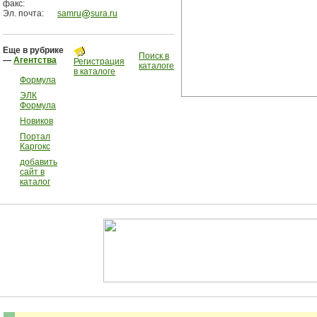
факс:
Эл. почта:
samru
sura.ru
Еще в рубрике
Поиск в
—
Агентства
Регистрация
каталоге
в каталоге
Формула
ЭЛК
Формула
Новиков
Портал
Каргокс
добавить
сайт в
каталог