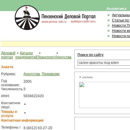
Актуальны
Статьи по
Новости П
Новости к
Новости п
Деловой
•
Каталог
•
•
Поиск по сайту
портал
предприятий
Транспорт
Агентства
Анкета
Рубрика:
Агентства
,
Перевозки
Год
2005
основания:
Численность:
3
ИНН:
5836622420
Контактное
лицо:
Товары и
услуги
Контактная информация
Телефоны /
8 (8412) 63-27-20