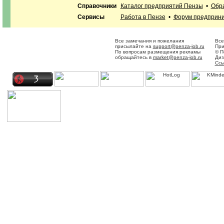
Справочники
Каталог предприятий Пензы
•
Обр
Сервисы
Работа в Пензе
•
Форум предприн
Все замечания и пожелания
Все
присылайте на
support@penza-job.ru
При
По вопросам размещения рекламы
© П
обращайтесь в
market@penza-job.ru
Диз
Ссы