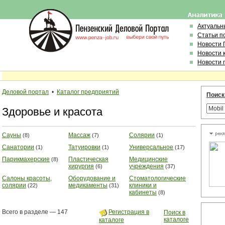
Актуальн
Статьи п
Новости 
Новости 
Новости 
Деловой портал
•
Каталог предприятий
Поиск
Здоровье и красота
Сауны
Массаж
Солярии
(8)
(7)
(1)
Санатории
Татуировки
Универсальное
(1)
(1)
(17)
Парикмахерские
Пластическая
Медицинские
(8)
хирургия
учреждения
(6)
(37)
Салоны красоты,
Оборудование и
Стоматологические
солярии
медикаменты
клиники и
(22)
(31)
кабинеты
(8)
Всего в разделе — 147
Регистрация в
Поиск в
каталоге
каталоге