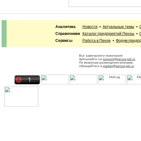
Аналитика
Новости
•
Актуальные темы
•
Справочники
Каталог предприятий Пензы
•
Сервисы
Работа в Пензе
•
Форум предп
Все замечания и пожелания
присылайте на
support@penza-job.ru
По вопросам размещения рекламы
обращайтесь в
market@penza-job.ru