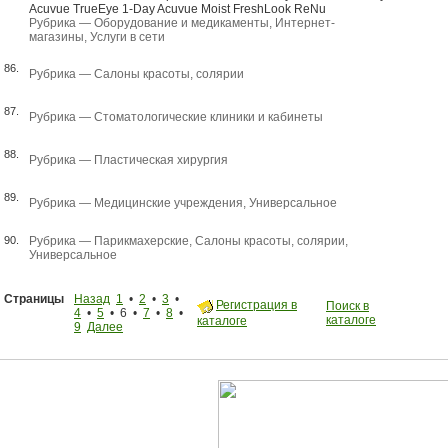
Acuvue TrueEye 1-Day Acuvue Moist FreshLook ReNu
Рубрика —
Оборудование и медикаменты
,
Интернет-
магазины
,
Услуги в сети
86.
Рубрика —
Салоны красоты, солярии
87.
Рубрика —
Стоматологические клиники и кабинеты
88.
Рубрика —
Пластическая хирургия
89.
Рубрика —
Медицинские учреждения
,
Универсальное
90.
Рубрика —
Парикмахерские
,
Салоны красоты, солярии
,
Универсальное
Страницы
Назад
1
•
2
•
3
•
Регистрация в
Поиск в
4
•
5
• 6 •
7
•
8
•
каталоге
каталоге
9
Далее