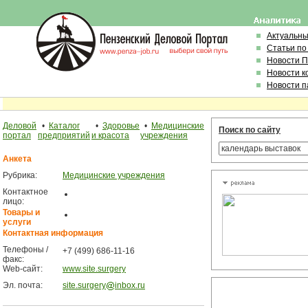
Актуальн
Статьи по
Новости 
Новости к
Новости п
Деловой
•
Каталог
•
Здоровье
•
Медицинские
Поиск по сайту
портал
предприятий
и красота
учреждения
Анкета
Рубрика:
Медицинские учреждения
Контактное
лицо:
Товары и
услуги
Контактная информация
Телефоны /
+7 (499) 686-11-16
факс:
Web-сайт:
www.site.surgery
Эл. почта:
site.surgery
inbox.ru