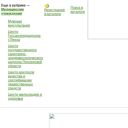
Еще в рубрике —
Поиск в
Медицинские
Регистрация
каталоге
учреждения
в каталоге
Мужская
консультация
Центр
Госсанэпиднадзора
г.Пенза
Центр
государственного
санитарно-
эпидемиологического
надзора Пензенской
области
Центр контроля
качества и
сертификации
лекарственных
средств
Центр милосердия и
здоровья