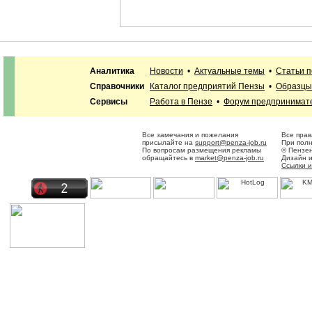
Аналитика
Новости
•
Актуальные темы
•
Статьи 
Справочники
Каталог предприятий Пензы
•
Образцы
Сервисы
Работа в Пензе
•
Форум предпринимат
Все замечания и пожелания
Все прав
присылайте на
support@penza-job.ru
При полн
По вопросам размещения рекламы
© Пензен
обращайтесь в
market@penza-job.ru
Дизайн 
Ссылки 