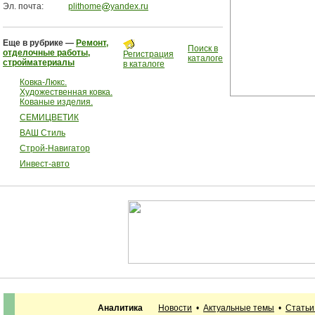
Эл. почта:
plithome
yandex.ru
Еще в рубрике —
Ремонт,
Поиск в
отделочные работы,
Регистрация
каталоге
стройматериалы
в каталоге
Ковка-Люкс.
Художественная ковка.
Кованые изделия.
СЕМИЦВЕТИК
ВАШ Стиль
Строй-Навигатор
Инвест-авто
Аналитика
Новости
•
Актуальные темы
•
Статьи