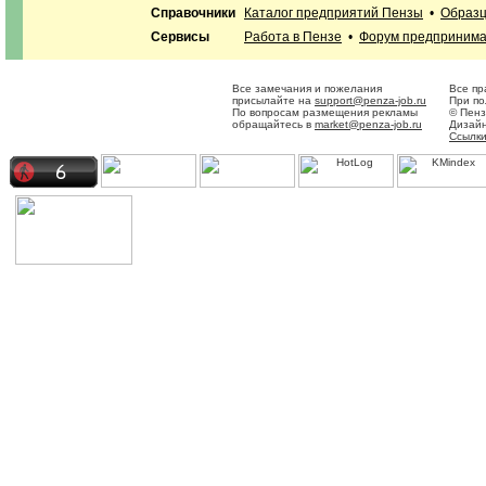
Справочники
Каталог предприятий Пензы
•
Образц
Сервисы
Работа в Пензе
•
Форум предприним
Все замечания и пожелания
Все пр
присылайте на
support@penza-job.ru
При по
По вопросам размещения рекламы
© Пенз
обращайтесь в
market@penza-job.ru
Дизайн
Ссылки