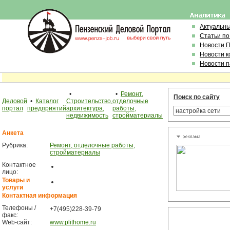
Актуальн
Статьи по
Новости 
Новости 
Новости 
•
•
Ремонт,
Поиск по сайту
Деловой
•
Каталог
Строительство,
отделочные
портал
предприятий
архитектура,
работы,
недвижимость
стройматериалы
Анкета
Рубрика:
Ремонт, отделочные работы,
стройматериалы
Контактное
лицо:
Товары и
услуги
Контактная информация
Телефоны /
+7(495)228-39-79
факс:
Web-сайт:
www.plithome.ru