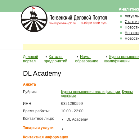
Актуал
Статьи 
Новост
Новост
Новост
Деловой
•
Каталог
•
Наука,
•
Курсы повышен
портал
предприятий
образование
квалификации
DL Academy
Анкета
Рубрика:
Курсы повышения квалификации
,
Курсы
учебные
ИНН:
6321290599
Время работы:
10:00 - 22:00
Контактное лицо:
DL Academy
Товары и услуги
Контактная информация