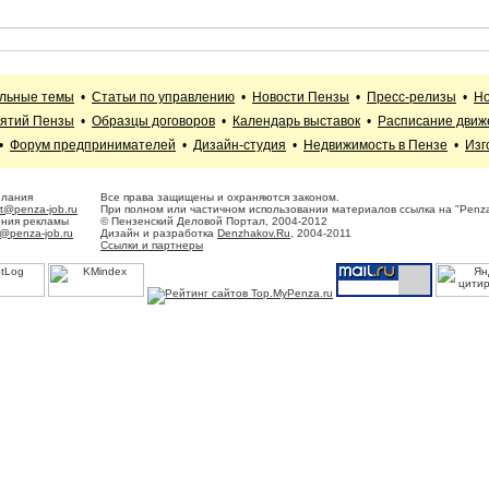
альные темы
•
Статьи по управлению
•
Новости Пензы
•
Пресс-релизы
•
Но
иятий Пензы
•
Образцы договоров
•
Календарь выставок
•
Расписание движ
•
Форум предпринимателей
•
Дизайн-студия
•
Недвижимость в Пензе
•
Изг
елания
Все права защищены и охраняются законом.
t@penza-job.ru
При полном или частичном использовании материалов ссылка на "Penza
ения рекламы
© Пензенский Деловой Портал, 2004-2012
@penza-job.ru
Дизайн и разработка
Denzhakov.Ru
, 2004-2011
Ссылки и партнеры