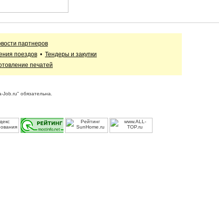
вости партнеров
ения поездов
•
Тендеры и закупки
отовление печатей
-Job.ru" обязательна.