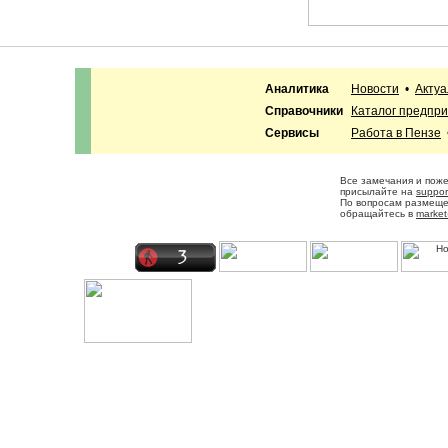
Аналитика
Новости
•
Акту
Справочники
Каталог предпр
Сервисы
Работа в Пензе
Все замечания и пож
присылайте на
suppor
По вопросам размещ
обращайтесь в
market