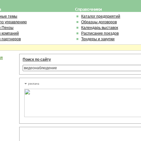
ьные темы
Каталог предприятий
по управлению
Образцы договоров
и Пензы
Календарь выставок
и компаний
Расписание поездов
и партнеров
Тендеры и закупки
ия
Поиск по сайту