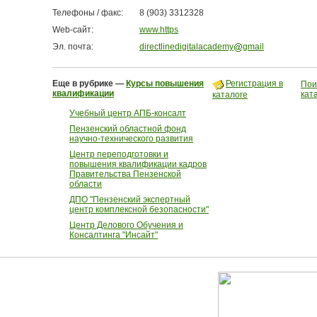
Телефоны / факс:
8 (903) 3312328
Web-сайт:
www.https
Эл. почта:
directlinedigitalacademy
gmail
Еще в рубрике —
Курсы повышения
Регистрация в
Пои
квалификации
кат
каталоге
Учебный центр АПБ-консалт
Пензенский областной фонд
научно-технического развития
Центр переподготовки и
повышения квалификации кадров
Правительства Пензенской
области
ДПО "Пензенский экспертный
центр комплексной безопасности"
Центр Делового Обучения и
Консалтинга "Инсайт"