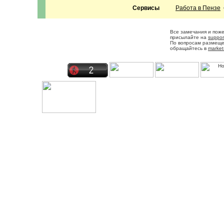
Сервисы
Работа в Пензе
Все замечания и пож
присылайте на
suppor
По вопросам размещ
обращайтесь в
market