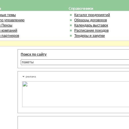
ьные темы
Каталог предприятий
по управлению
Образцы договоров
и Пензы
Календарь выставок
и компаний
Расписание поездов
и партнеров
Тендеры и закупки
Поиск по сайту