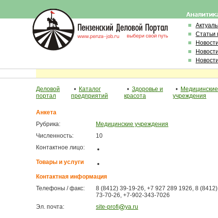
Актуал
Статьи 
Новост
Новост
Новост
Деловой
•
Каталог
•
Здоровье и
•
Медицинские
портал
предприятий
красота
учреждения
Анкета
Рубрика:
Медицинские учреждения
Численность:
10
Контактное лицо:
Товары и услуги
Контактная информация
Телефоны / факс:
8 (8412) 39-19-26, +7 927 289 1926, 8 (8412)
73-70-26, +7-902-343-7026
Эл. почта:
site-profi
ya.ru