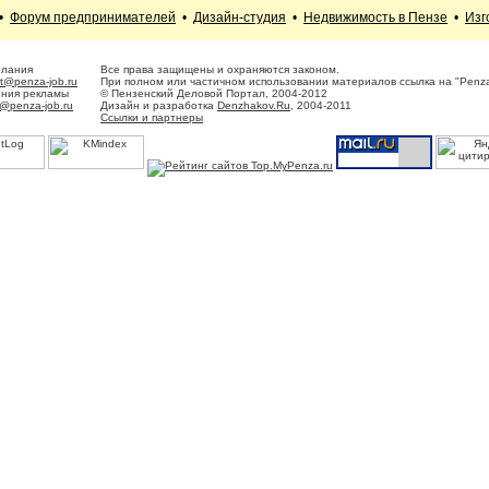
•
Форум предпринимателей
•
Дизайн-студия
•
Недвижимость в Пензе
•
Изг
елания
Все права защищены и охраняются законом.
t@penza-job.ru
При полном или частичном использовании материалов ссылка на "Penza
ения рекламы
© Пензенский Деловой Портал, 2004-2012
@penza-job.ru
Дизайн и разработка
Denzhakov.Ru
, 2004-2011
Ссылки и партнеры