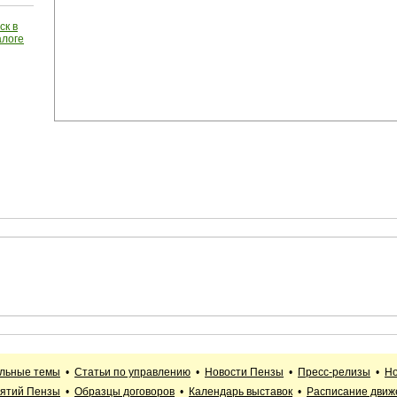
ск в
алоге
альные темы
•
Статьи по управлению
•
Новости Пензы
•
Пресс-релизы
•
Но
иятий Пензы
•
Образцы договоров
•
Календарь выставок
•
Расписание движ