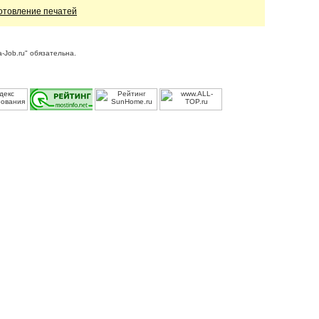
отовление печатей
-Job.ru" обязательна.