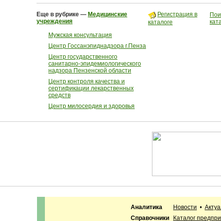
Еще в рубрике —
Медицинские
Регистрация в
Пои
учреждения
кат
каталоге
Мужская консультация
Центр Госсанэпиднадзора г.Пенза
Центр государственного
санитарно-эпидемиологического
надзора Пензенской области
Центр контроля качества и
сертификации лекарственных
средств
Центр милосердия и здоровья
Аналитика
Новости
•
Акту
Справочники
Каталог предпр