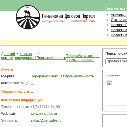
Актуальн
Статьи п
Новости 
Новости 
Новости 
•
Поиск по са
Деловой
•
Каталог
•
Перерабатывающая
портал
предприятий
Промышленность
промышленность
Анкета
Рубрика:
Перерабатывающая промышленность
Контактное лицо:
Товары и услуги
Контактная информация
Телефоны / факс:
+7(8412) 74-24-00
Web-сайт:
www.penzales.ru
Эл. почта:
zakaz
penzales.ru