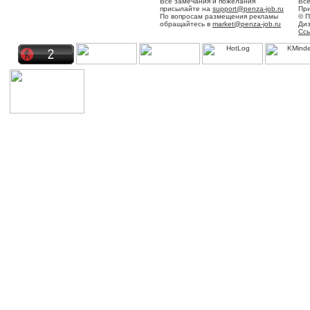
Все замечания и пожелания
Все
присылайте на
support@penza-job.ru
При
По вопросам размещения рекламы
© П
обращайтесь в
market@penza-job.ru
Диз
Ссы