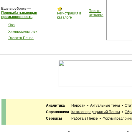
Еще в рубрике —
Поиск в
Перерабатывающая
Регистрация в
каталоге
промышленность
каталоге
Ява
Химпромкомплект
Эковата Пенза
Аналитика
Новости
•
Актуальные темы
•
Ста
Справочники
Каталог предприятий Пензы
•
Обр
Сервисы
Работа в Пензе
•
Форум предприн