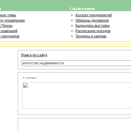
ьные темы
Каталог предприятий
по управлению
Образцы договоров
и Пензы
Календарь выставок
и компаний
Расписание поездов
и партнеров
Тендеры и закупки
Поиск по сайту