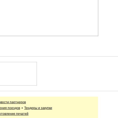
вости партнеров
ения поездов
•
Тендеры и закупки
отовление печатей