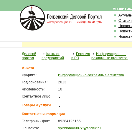
Актуал
Статьи 
Новост
Новост
Новост
Деловой
•
Каталог
•
Реклама
•
Информационно-
портал
предприятий
и PR
рекламные агентства
Анкета
Рубрика:
Информационно-рекламные агентства
Год основания:
2013
Численность:
10
Контактное лицо:
Товары и услуги
Контактная информация
Телефоны / факс:
89284125155
Эл. почта:
spiridonov987
yandex.ru