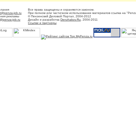
елания
Все права защищены и охраняются законом.
t@penza-job.ru
При полном или частичном использовании материалов ссылка на "Penza
ения рекламы
© Пензенский Деловой Портал, 2004-2012
@penza-job.ru
Дизайн и разработка
Denzhakov.Ru
, 2004-2011
Ссылки и партнеры