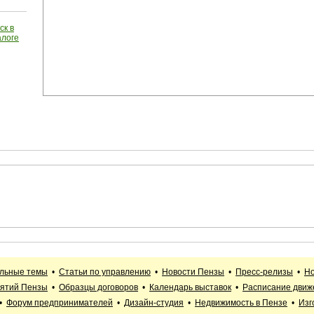
ск в
алоге
альные темы
•
Статьи по управлению
•
Новости Пензы
•
Пресс-релизы
•
Но
иятий Пензы
•
Образцы договоров
•
Календарь выставок
•
Расписание движ
•
Форум предпринимателей
•
Дизайн-студия
•
Недвижимость в Пензе
•
Изг