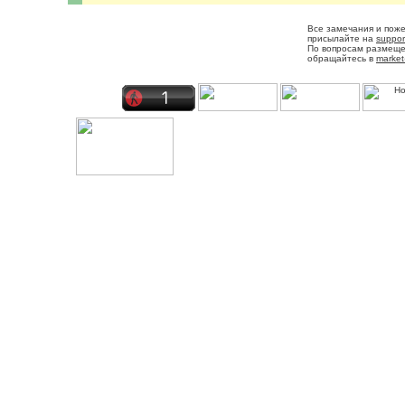
Все замечания и пож
присылайте на
suppor
По вопросам размещ
обращайтесь в
market