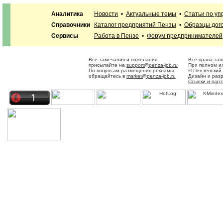
Аналитика
Новости
•
Актуальные темы
•
Статьи по у
Справочники
Каталог предприятий Пензы
•
Образцы дог
Сервисы
Работа в Пензе
•
Форум предпринимателей
Все замечания и пожелания
Все права за
присылайте на
support@penza-job.ru
При полном ил
По вопросам размещения рекламы
© Пензенский
обращайтесь в
market@penza-job.ru
Дизайн и раз
Ссылки и пар