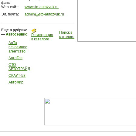
факс:
Web-сайт:
www.sto-autozvuk.ru
Эл. почта:
admin
sto-autozvuk.ru
Еще в рубрике
Поиск в
—
Автосервис
Регистрация
каталоге
в каталоге
АнТа
рекламное
агентство
АвтоГаз
СТО
АВТОПРАЙД
СКАУТ-58
Автомир