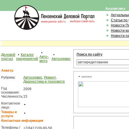
Актуальны
Статьи по
Новости П
Новости к
Новости п
•
Поиск по сайту
Деловой
•
Каталог
•
Авто-,
портал
предприятий
Автосервис
мото
Анкета
Рубрика:
Автосервис
,
Ремонт
,
Диагностика и техосмотр
Год
2009
основания:
Численность:
15
Контактное
лицо:
Товары и
услуги
Контактная информация
Телефоны /
+7(8412)39-90-58