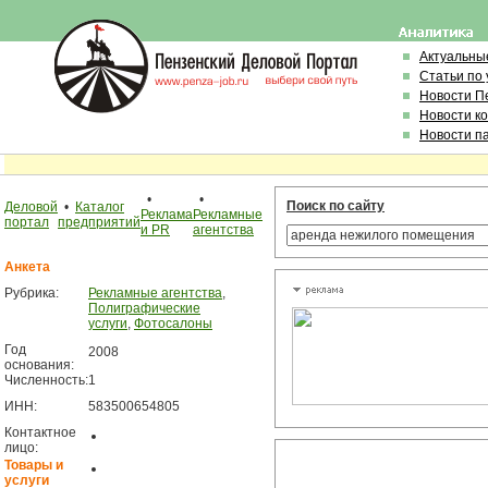
Актуальны
Статьи по
Новости П
Новости к
Новости п
•
•
Поиск по сайту
Деловой
•
Каталог
Реклама
Рекламные
портал
предприятий
и PR
агентства
Анкета
Рубрика:
Рекламные агентства
,
Полиграфические
услуги
,
Фотосалоны
Год
2008
основания:
Численность:
1
ИНН:
583500654805
Контактное
лицо:
Товары и
услуги