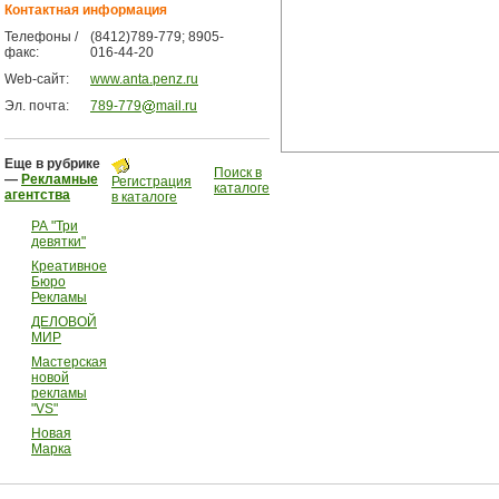
Контактная информация
Телефоны /
(8412)789-779; 8905-
факс:
016-44-20
Web-сайт:
www.anta.penz.ru
Эл. почта:
789-779
mail.ru
Еще в рубрике
Поиск в
—
Рекламные
Регистрация
каталоге
агентства
в каталоге
РА "Три
девятки"
Креативное
Бюро
Рекламы
ДЕЛОВОЙ
МИР
Мастерская
новой
рекламы
"VS"
Новая
Марка