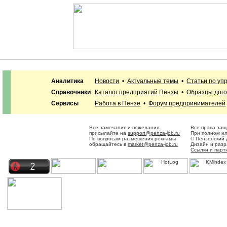
Аналитика
Новости
•
Актуальные темы
•
Статьи по уп
Справочники
Каталог предприятий Пензы
•
Образцы дог
Сервисы
Работа в Пензе
•
Форум предпринимателей
Все замечания и пожелания
Все права защ
присылайте на
support@penza-job.ru
При полном ил
По вопросам размещения рекламы
© Пензенский 
обращайтесь в
market@penza-job.ru
Дизайн и раз
Ссылки и пар