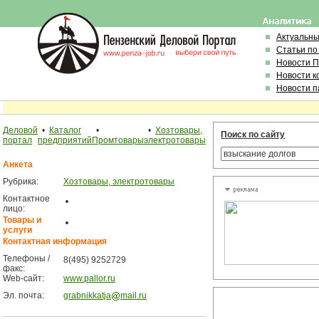
Актуальн
Статьи по
Новости 
Новости к
Новости п
Деловой
•
Каталог
•
•
Хозтовары,
Поиск по сайту
портал
предприятий
Промтовары
электротовары
Анкета
Рубрика:
Хозтовары, электротовары
Контактное
лицо:
Товары и
услуги
Контактная информация
Телефоны /
8(495) 9252729
факс:
Web-сайт:
www.pallor.ru
Эл. почта:
grabnikkatja
mail.ru