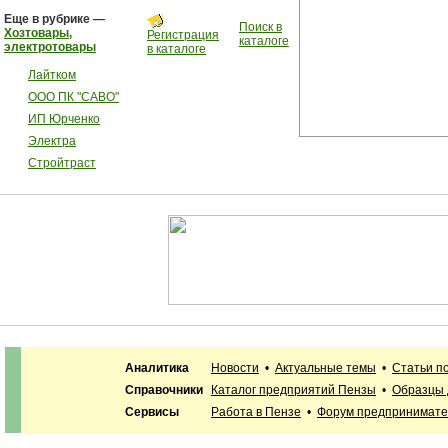
Еще в рубрике —
Поиск в
Хозтовары,
Регистрация
каталоге
электротовары
в каталоге
Лайтком
ООО ПК "САВО"
ИП Юрченко
Электра
Стройтраст
Аналитика
Новости
•
Актуальные темы
•
Статьи п
Справочники
Каталог предприятий Пензы
•
Образцы 
Сервисы
Работа в Пензе
•
Форум предпринимат