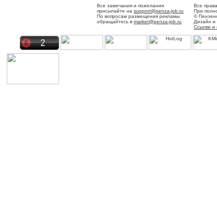
Все замечания и пожелания
Все прав
присылайте на
support@penza-job.ru
При полно
По вопросам размещения рекламы
© Пензен
обращайтесь в
market@penza-job.ru
Дизайн и
Ссылки и