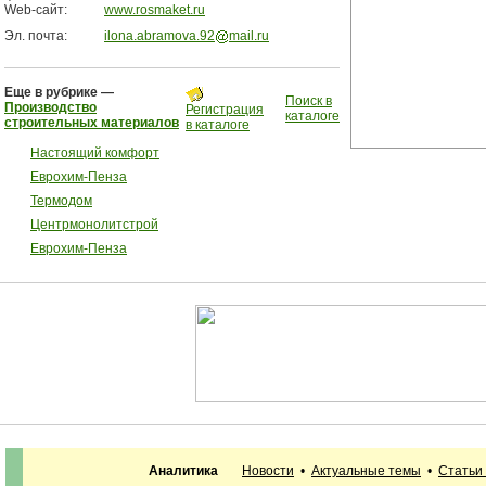
Web-сайт:
www.rosmaket.ru
Эл. почта:
ilona.abramova.92
mail.ru
Еще в рубрике —
Поиск в
Производство
Регистрация
каталоге
строительных материалов
в каталоге
Настоящий комфорт
Еврохим-Пенза
Термодом
Центрмонолитстрой
Еврохим-Пенза
Аналитика
Новости
•
Актуальные темы
•
Статьи