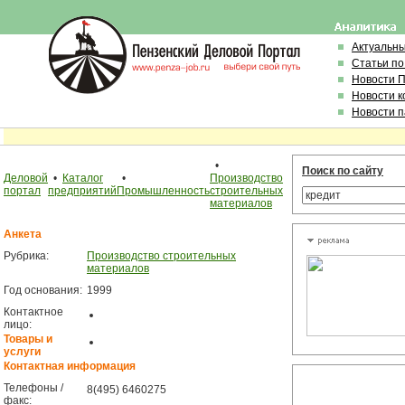
Актуальн
Статьи по
Новости 
Новости 
Новости 
•
Поиск по сайту
Деловой
•
Каталог
•
Производство
портал
предприятий
Промышленность
строительных
материалов
Анкета
Рубрика:
Производство строительных
материалов
Год основания:
1999
Контактное
лицо:
Товары и
услуги
Контактная информация
Телефоны /
8(495) 6460275
факс: