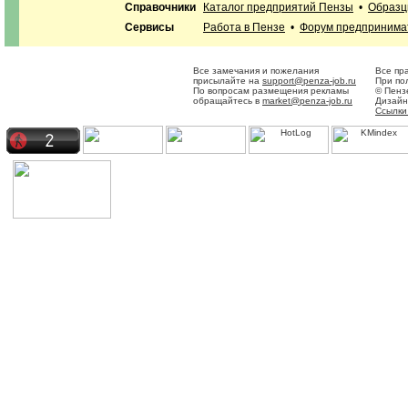
Справочники
Каталог предприятий Пензы
•
Образц
Сервисы
Работа в Пензе
•
Форум предпринима
Все замечания и пожелания
Все пр
присылайте на
support@penza-job.ru
При по
По вопросам размещения рекламы
© Пенз
обращайтесь в
market@penza-job.ru
Дизайн
Ссылки