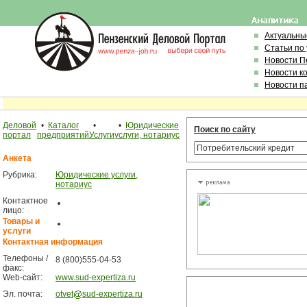
Актуальны
Статьи по
Новости П
Новости к
Новости п
Деловой
•
Каталог
•
•
Юридические
Поиск по сайту
портал
предприятий
Услуги
услуги, нотариус
Анкета
Рубрика:
Юридические услуги,
нотариус
Контактное
лицо:
Товары и
услуги
Контактная информация
Телефоны /
8 (800)555-04-53
факс:
Web-сайт:
www.sud-expertiza.ru
Эл. почта:
otvet
sud-expertiza.ru