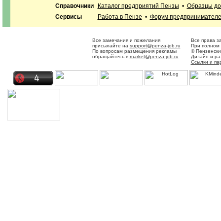
Справочники
Каталог предприятий Пензы
•
Образцы до
Сервисы
Работа в Пензе
•
Форум предпринимател
Все замечания и пожелания
Все права з
присылайте на
support@penza-job.ru
При полном 
По вопросам размещения рекламы
© Пензенски
обращайтесь в
market@penza-job.ru
Дизайн и р
Ссылки и па