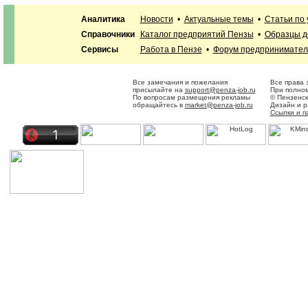
Аналитика
Новости
•
Актуальные темы
•
Статьи по
Справочники
Каталог предприятий Пензы
•
Образцы д
Сервисы
Работа в Пензе
•
Форум предпринимател
Все замечания и пожелания
Все права 
присылайте на
support@penza-job.ru
При полном
По вопросам размещения рекламы
© Пензенск
обращайтесь в
market@penza-job.ru
Дизайн и 
Ссылки и п