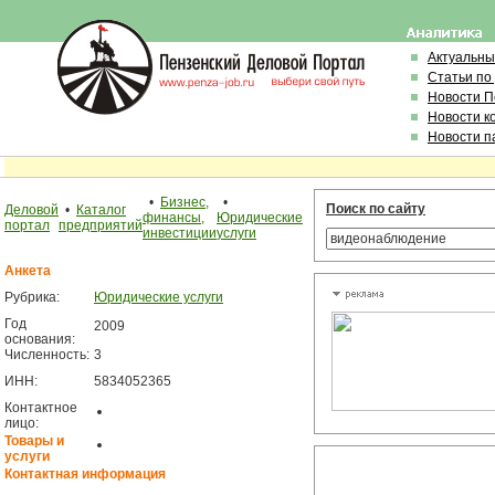
Актуальны
Статьи по
Новости 
Новости к
Новости п
•
Бизнес,
•
Поиск по сайту
Деловой
•
Каталог
финансы,
Юридические
портал
предприятий
инвестиции
услуги
Анкета
Рубрика:
Юридические услуги
Год
2009
основания:
Численность:
3
ИНН:
5834052365
Контактное
лицо:
Товары и
услуги
Контактная информация