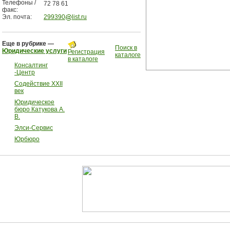
Телефоны /
72 78 61
факс:
Эл. почта:
299390
list.ru
Еще в рубрике —
Поиск в
Юридические услуги
Регистрация
каталоге
в каталоге
Консалтинг
-Центр
Содействие XXII
век
Юридическое
бюро Катукова А.
В.
Элси-Сервис
Юрбюро