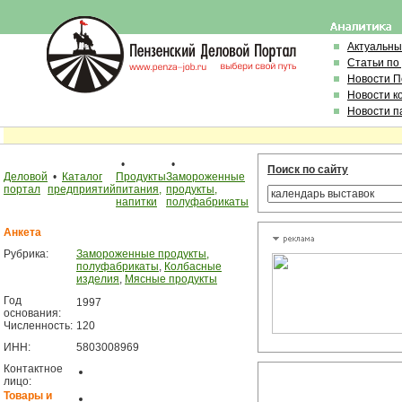
Актуальны
Статьи по
Новости 
Новости к
Новости п
•
•
Поиск по сайту
Деловой
•
Каталог
Продукты
Замороженные
портал
предприятий
питания,
продукты,
напитки
полуфабрикаты
Анкета
Рубрика:
Замороженные продукты,
полуфабрикаты
,
Колбасные
изделия
,
Мясные продукты
Год
1997
основания:
Численность:
120
ИНН:
5803008969
Контактное
лицо:
Товары и