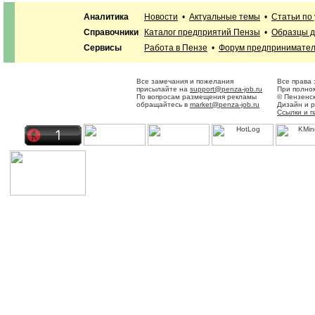
Аналитика
Новости
•
Актуальные темы
•
Статьи по
Справочники
Каталог предприятий Пензы
•
Образцы д
Сервисы
Работа в Пензе
•
Форум предпринимате
Все замечания и пожелания
Все права
присылайте на
support@penza-job.ru
При полном
По вопросам размещения рекламы
© Пензенс
обращайтесь в
market@penza-job.ru
Дизайн и 
Ссылки и 