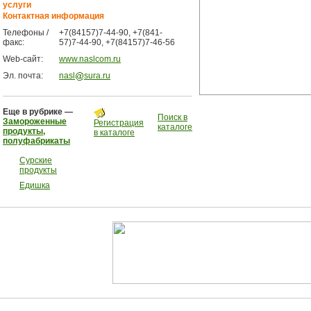
услуги
Контактная информация
Телефоны /
+7(84157)7-44-90, +7(841-
факс:
57)7-44-90, +7(84157)7-46-56
Web-сайт:
www.naslcom.ru
Эл. почта:
nasl
sura.ru
Еще в рубрике —
Поиск в
Замороженные
Регистрация
каталоге
продукты,
в каталоге
полуфабрикаты
Сурские
продукты
Едишка