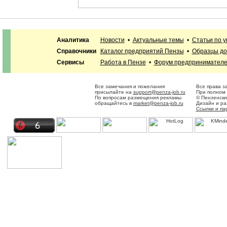
Аналитика
Новости
•
Актуальные темы
•
Статьи по 
Справочники
Каталог предприятий Пензы
•
Образцы до
Сервисы
Работа в Пензе
•
Форум предпринимател
Все замечания и пожелания
Все права з
присылайте на
support@penza-job.ru
При полном 
По вопросам размещения рекламы
© Пензенски
обращайтесь в
market@penza-job.ru
Дизайн и р
Ссылки и па