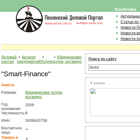
Актуальны
Статьи по
Новости П
Новости к
Новости п
Деловой
•
Каталог
•
•
Юридические
Поиск по сайту
портал
предприятий
Услуги
услуги, нотариус
"Smart-Finance"
Анкета
Рубрика:
Юридические услуги,
нотариус
Год
2009
основания:
Численность:
8
ИНН:
5836643758
Контактное
лицо:
Товары и