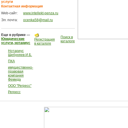
услуги
Контактная информация
Web-сайт:
www.intellekt-penza.ru
Эл. почта:
ocenka58
mail.ru
Еще в рубрике —
Поиск в
Юридические
Регистрация
каталоге
услуги, нотариус
в каталоге
Нотариус
Щебуняев И.Б.
ПКА
имущественно-
правовая
компания
Фемида
ООО "Регресс"
Регресс