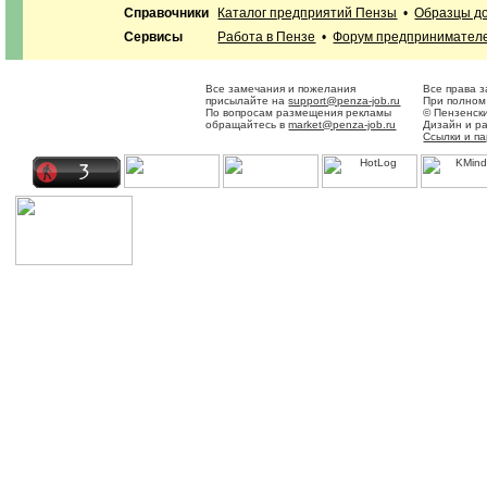
Справочники
Каталог предприятий Пензы
•
Образцы до
Сервисы
Работа в Пензе
•
Форум предпринимател
Все замечания и пожелания
Все права 
присылайте на
support@penza-job.ru
При полном
По вопросам размещения рекламы
© Пензенск
обращайтесь в
market@penza-job.ru
Дизайн и р
Ссылки и п