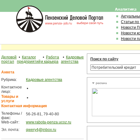
Актуальны
Статьи по
Новости 
Новости к
Новости п
Деловой
•
Каталог
•
Работа
•
Кадровые
Поиск по сайту
портал
предприятий
и карьера
агентства
Анкета
Рубрика:
Кадровые агентства
Контактное
лицо:
Товары и
услуги
Контактная информация
Телефоны /
56-26-81, 79-40-80
факс:
Web-сайт:
www.rabota-penza.ucoz.ru
Эл. почта:
qwery4
inbox.ru