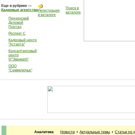
Еще в рубрике —
Поиск в
Кадровые агентства
Регистрация
каталоге
в каталоге
Пензенский
Деловой
Портал
Респект С
Кадровый центр
"Астарта"
Консалтинговый
центр
\\\"Эврика\\\"
ООО
"Семиключье"
Аналитика
Новости
•
Актуальные темы
•
Статьи по 