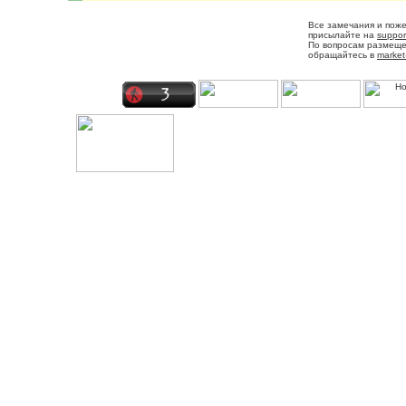
Все замечания и пож
присылайте на
suppor
По вопросам размещ
обращайтесь в
market