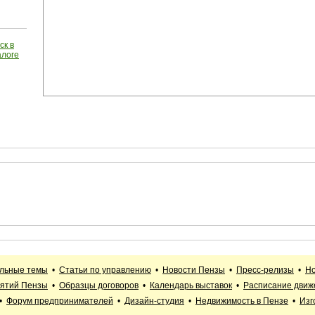
ск в
алоге
альные темы
•
Статьи по управлению
•
Новости Пензы
•
Пресс-релизы
•
Но
иятий Пензы
•
Образцы договоров
•
Календарь выставок
•
Расписание движ
•
Форум предпринимателей
•
Дизайн-студия
•
Недвижимость в Пензе
•
Изг