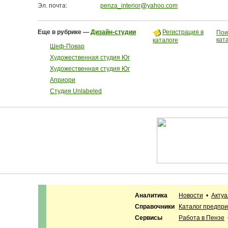
Эл. почта:
penza_interior
yahoo.com
Еще в рубрике —
Дизайн-студии
Регистрация в
Пои
кат
каталоге
Шеф-Повар
Художественная студия Юг
Художественная студия Юг
Априори
Студия Unlabeled
Аналитика
Новости
•
Акту
Справочники
Каталог предпр
Сервисы
Работа в Пензе