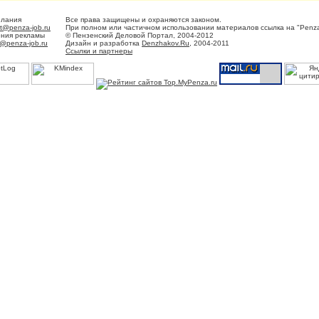
елания
Все права защищены и охраняются законом.
t@penza-job.ru
При полном или частичном использовании материалов ссылка на "Penza
ения рекламы
© Пензенский Деловой Портал, 2004-2012
@penza-job.ru
Дизайн и разработка
Denzhakov.Ru
, 2004-2011
Ссылки и партнеры