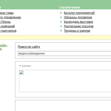
ьные темы
Каталог предприятий
по управлению
Образцы договоров
и Пензы
Календарь выставок
и компаний
Расписание поездов
и партнеров
Тендеры и закупки
зайн-
Поиск по сайту
ии