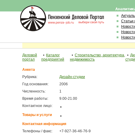
Актуал
Статьи 
Новост
Новост
Новост
Деловой
•
Каталог
•
Строительство, архитектура,
•
Ди
портал
предприятий
недвижимость
студ
Анкета
Рубрика:
Дизайн-студии
Год основания:
2006
Численность:
1
Время работы:
9.00-21.00
Контактное лицо:
Товары и услуги
Контактная информация
Телефоны / факс:
+7-927-36-46-76-9