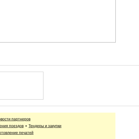
вости партнеров
ения поездов
•
Тендеры и закупки
отовление печатей