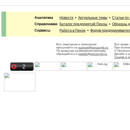
Аналитика
Новости
•
Актуальные темы
•
Статьи по
Справочники
Каталог предприятий Пензы
•
Образцы д
Сервисы
Работа в Пензе
•
Форум предпринимате
Все замечания и пожелания
Все права
присылайте на
support@penza-job.ru
При полном
По вопросам размещения рекламы
© Пензенс
обращайтесь в
market@penza-job.ru
Дизайн и 
Ссылки и 