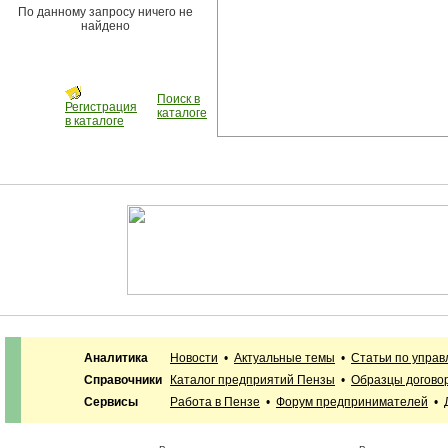
По данному запросу ничего не
найдено
Поиск в
Регистрация
каталоге
в каталоге
Аналитика
Новости
•
Актуальные темы
•
Статьи по упра
Справочники
Каталог предприятий Пензы
•
Образцы догово
Сервисы
Работа в Пензе
•
Форум предпринимателей
•