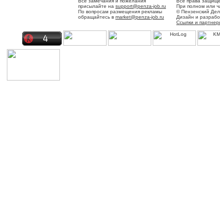
Все замечания и пожелания
Все права защище
присылайте на
support@penza-job.ru
При полном или ч
По вопросам размещения рекламы
© Пензенский Дел
обращайтесь в
market@penza-job.ru
Дизайн и разраб
Ссылки и партнер