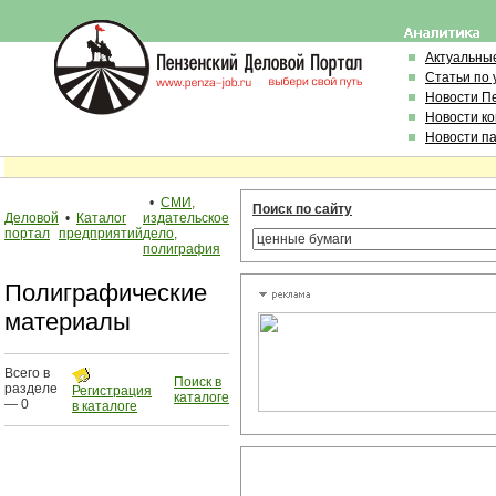
Актуальны
Статьи по
Новости П
Новости к
Новости п
•
СМИ,
Поиск по сайту
Деловой
•
Каталог
издательское
портал
предприятий
дело,
полиграфия
Полиграфические
материалы
Всего в
Поиск в
разделе
Регистрация
каталоге
— 0
в каталоге